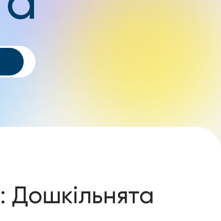
та
:
Дошкільнята