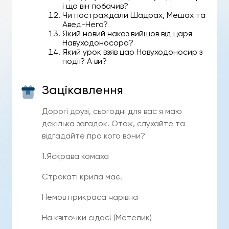
і що він побачив?
Чи постраждали Шадрах, Мешах та
Авед-Него?
Який новий наказ вийшов від царя
Навуходоносора?
Який урок взяв цар Навуходоносир з
події? А ви?
Зацікавлення
Дорогі друзі, сьогодні для вас я маю
декілька загадок. Отож, слухайте та
відгадайте про кого вони?
1.Яскрава комаха
Строкаті крила має.
Немов прикраса чарівна
На квіточки сідає! (Метелик)