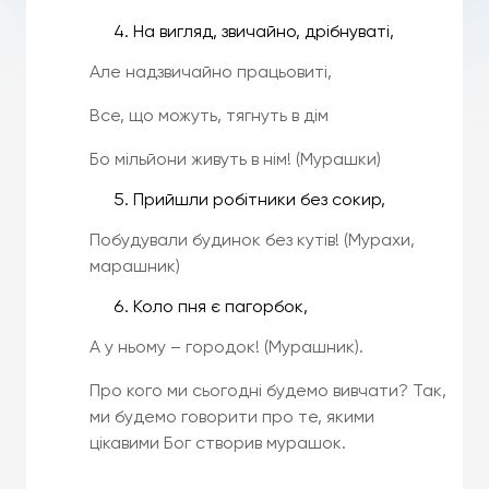
На вигляд, звичайно, дрібнуваті,
Але надзвичайно працьовиті,
Все, що можуть, тягнуть в дім
Бо мільйони живуть в нім! (Мурашки)
Прийшли робітники без сокир,
Побудували будинок без кутів! (Мурахи,
марашник)
Коло пня є пагорбок,
А у ньому – городок! (Мурашник).
Про кого ми сьогодні будемо вивчати? Так,
ми будемо говорити про те, якими
цікавими Бог створив мурашок.