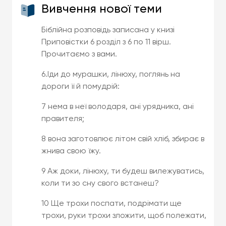
Вивчення нової теми
Біблійна розповідь записана у книзі
Приповістки 6 розділ з 6 по 11 вірш.
Прочитаємо з вами.
6.Іди до мурашки, лінюху, поглянь на
дороги її й помудрій:
7 нема в неї володаря, ані урядника, ані
правителя;
8 вона заготовлює літом свій хліб, збирає в
жнива свою їжу.
9 Аж доки, лінюху, ти будеш вилежуватись,
коли ти зо сну свого встанеш?
10 Ще трохи поспати, подрімати ще
трохи, руки трохи зложити, щоб полежати,