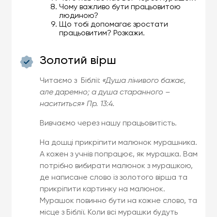
Чому важливо бути працьовитою
людиною?
Що тобі допомагає зростати
працьовитим? Розкажи.
Золотий вірш
Читаємо з Біблії:
«Душа лінивого бажає,
але даремно; а душа старанного –
насититься» Пр. 13:4.
Вивчаємо через нашу працьовитість.
На дошці прикріпити малюнок мурашника.
А кожен з учнів попрацює, як мурашка. Вам
потрібно вибирати малюнок з мурашкою,
де написане слово із золотого вірша та
прикріпити картинку на малюнок.
Мурашок повинно бути на кожне слово, та
місце з Біблії. Коли всі мурашки будуть