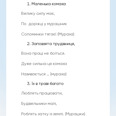
Маленька комаха
Велику силу має,
По доріжці у мурашник
Соломинки тягає! (Мураха)
Заповзята трудівниця,
Вона праці не боїться.
Дуже сильна ця комаха
Називається … (мураха)
Їх в траві багато
Люблять працювати,
Будівельники малі,
Роблять хатку із землі. (Мурашки)