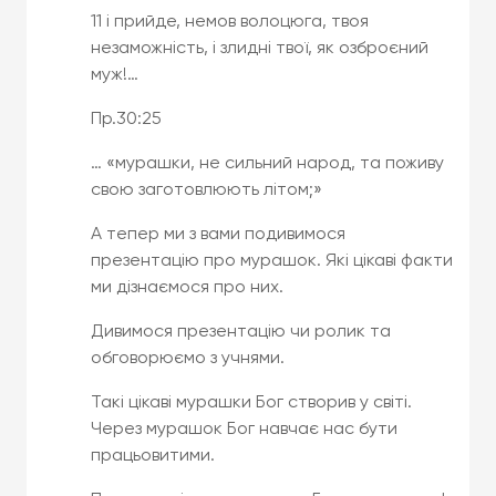
11 і прийде, немов волоцюга, твоя
незаможність, і злидні твої, як озброєний
муж!…
Пр.30:25
… «мурашки, не сильний народ, та поживу
свою заготовлюють літом;»
А тепер ми з вами подивимося
презентацію про мурашок. Які цікаві факти
ми дізнаємося про них.
Дивимося презентацію чи ролик та
обговорюємо з учнями.
Такі цікаві мурашки Бог створив у світі.
Через мурашок Бог навчає нас бути
працьовитими.