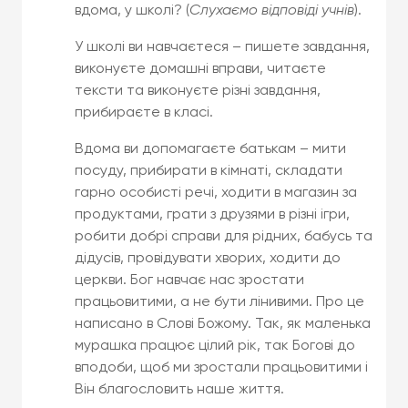
вдома, у школі? (
Слухаємо відповіді учнів
).
У школі ви навчаєтеся – пишете завдання,
виконуєте домашні вправи, читаєте
тексти та виконуєте різні завдання,
прибираєте в класі.
Вдома ви допомагаєте батькам – мити
посуду, прибирати в кімнаті, складати
гарно особисті речі, ходити в магазин за
продуктами, грати з друзями в різні ігри,
робити добрі справи для рідних, бабусь та
дідусів, провідувати хворих, ходити до
церкви. Бог навчає нас зростати
працьовитими, а не бути лінивими. Про це
написано в Слові Божому. Так, як маленька
мурашка працює цілий рік, так Богові до
вподоби, щоб ми зростали працьовитими і
Він благословить наше життя.