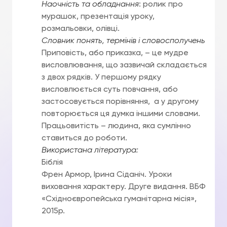
Наочність та обладнання
: ролик про
мурашок, презентація уроку,
розмальовки, олівці.
Словник понять, термінів і словосполучень
Приповість, або приказка, – це мудре
висловлювання, що зазвичай складається
з двох рядків. У першому рядку
висловлюється суть повчання, або
застосовується порівняння, а у другому
повторюється ця думка іншими словами.
Працьовитість – людина, яка сумлінно
ставиться до роботи.
Використана література:
Біблія
Френ Армор, Ірина Сіданіч. Уроки
виховання характеру. Друге видання. ВБФ
«Східноєвропейська гуманітарна місія»,
2015р.