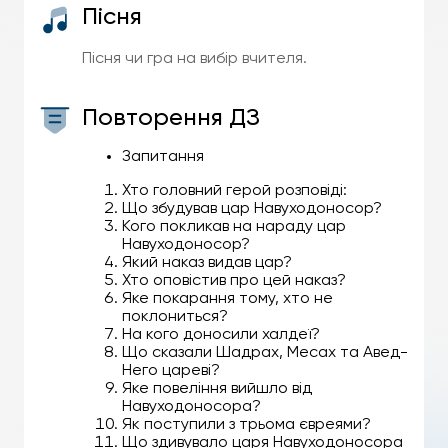
Пісня
Пісня чи гра на вибір вчителя.
Повторення ДЗ
Запитання
Хто головний герой розповіді:
Що збудував цар Навуходоносор?
Кого покликав на нараду цар
Навуходоносор?
Який наказ видав цар?
Хто оповістив про цей наказ?
Яке покарання тому, хто не
поклониться?
На кого доносили халдеї?
Що сказали Шадрах, Месах та Авед-
Него цареві?
Яке повеління вийшло від
Навуходоносора?
Як поступили з трьома євреями?
Що здивувало царя Навуходоносора