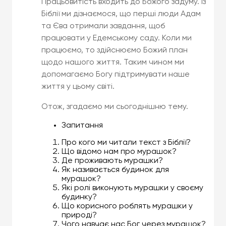
Працьовитість входить до Божого задуму. Із
Біблії ми дізнаємося, що перші люди Адам
та Єва отримали завдання, щоб
працювати у Едемському саду. Коли ми
працюємо, то здійснюємо Божий план
щодо нашого життя. Таким чином ми
допомагаємо Богу підтримувати наше
життя у цьому світі.
Отож, згадаємо ми сьогоднішню тему.
Запитання
Про кого ми читали текст з Біблії?
Що відомо нам про мурашок?
Де проживають мурашки?
Як називається будинок для
мурашок?
Які ролі виконують мурашки у своєму
будинку?
Що корисного роблять мурашки у
природі?
Чого навчає нас Бог через мурашок?