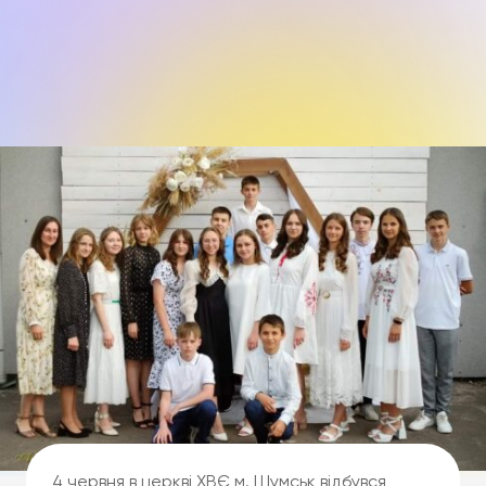
4 червня в церкві ХВЄ м. Шумськ відбувся