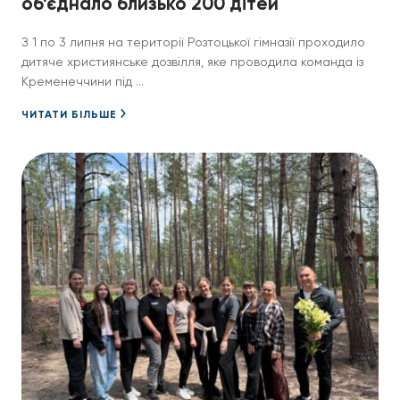
об’єднало близько 200 дітей
З 1 по 3 липня на території Розтоцької гімназії проходило
дитяче християнське дозвілля, яке проводила команда із
Кременеччини під ...
ЧИТАТИ БІЛЬШЕ