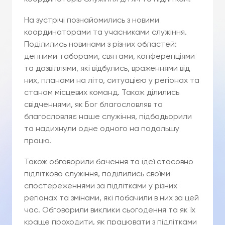
На зустрічі познайомились з новими
координаторами та учасниками служіння.
Поділились новинами з різних областей:
денними таборами, святами, конференціями
та дозвіллями, які відбулись, враженнями від
них, планами на літо, ситуацією у регіонах та
станом місцевих команд. Також ділились
свідченнями, як Бог благословляв та
благословляє наше служіння, підбадьорили
та надихнули одне одного на подальшу
працю.
Також обговорили бачення та ідеї стосовно
підлітково служіння, поділились своїми
спостереженнями за підлітками у різних
регіонах та змінами, які побачили в них за цей
час. Обговорили виклики сьогодення та як їх
краще проходити, як працювати з підлітками