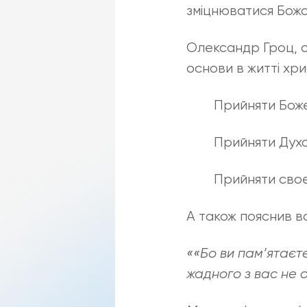
зміцнюватися Божо
Олександр Гроц, ос
основи в житті хри
Прийняти Бож
Прийняти Духа
Прийняти своє
А також пояснив ва
««Бо ви пам’ятаєте
жадного з вас не о