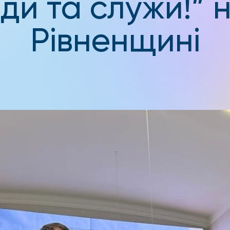
ди та служи!” 
Рівненщині