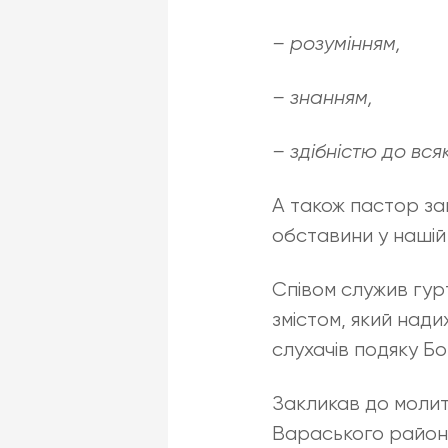
– розумінням,
– знанням,
– здібністю до вся
А також пастор за
обставини у нашій 
Співом служив гур
змістом, який нади
слухачів подяку Бог
Закликав до моли
Вараського району