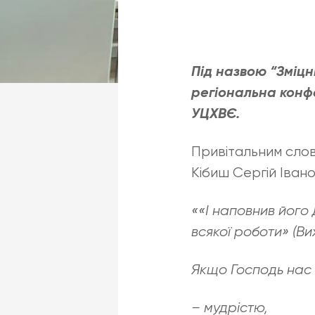
Під назвою “Зміцн
регіональна конфе
УЦХВЄ.
Привітальним слов
Кібиш Сергій Івано
««І наповнив його 
всякої роботи» (Вих
Якщо Господь нас в
– мудрістю,