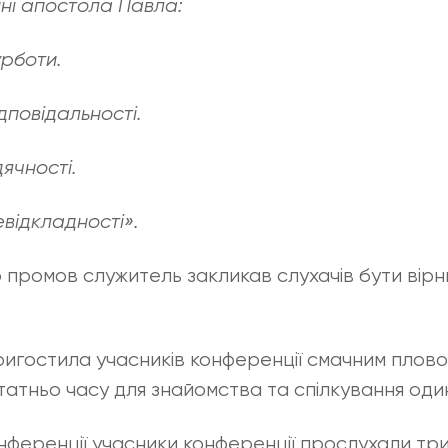
нні апостола Павла:
урботи.
дповідальності.
дячності.
евідкладності».
ромов служитель закликав слухачів бути вірн
игостила учасників конференції смачним пловом
атньо часу для знайомства та спілкування один
онференції учасники конференції прослухали три 