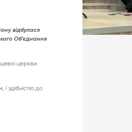
йону відбулася
ького Об’єднання
сцевої церкви
 і здібністю до