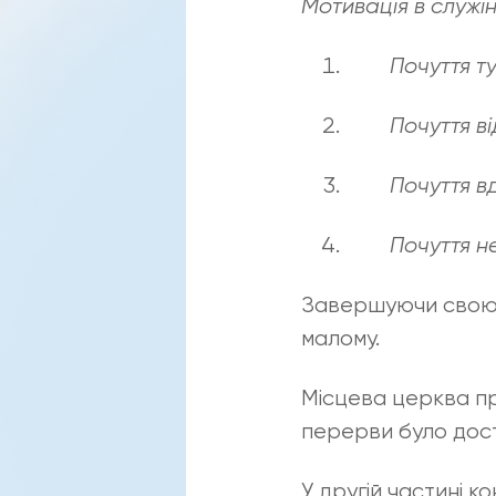
Мотивація в служі
Почуття т
Почуття ві
Почуття в
Почуття н
Завершуючи свою п
малому.
Місцева церква пр
перерви було дост
У другій частині к