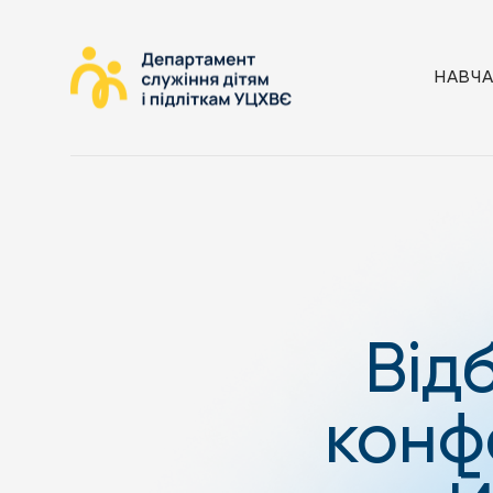
НАВЧ
Від
конф