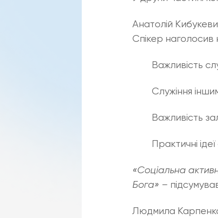
Анатолій Кибукевич
Спікер наголосив 
Важливість слу
Служіння інши
Важливість зал
Практичні ідеї
«Соц
іальна
активн
Бога» –
підсумува
Людмила Карпенко 