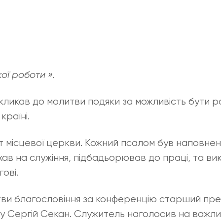
кої роботи ».
кликав до молитви подяки за можливість бути 
країні.
т місцевої церкви. Кожний псалом був наповне
хав на служіння, підбадьорював до праці, та ви
ові.
тви благословіння за конференцію старший пре
 Сергій Секан. Служитель наголосив на важли