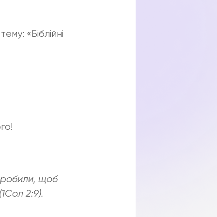
ему: «Біблійні
го!
и робили, щоб
1Сол 2:9).