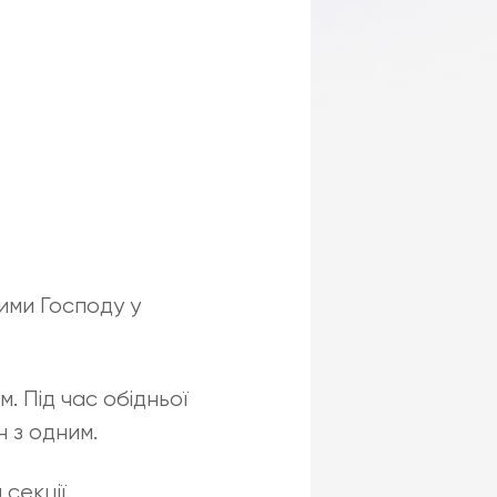
ими Господу у
. Під час обідньої
 з одним.
секції.