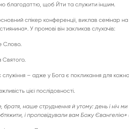
ю благодаттю, щоб Йти та служити іншим.
новний спікер конференції, виклав семінар на т
стиянина». У промові він закликав слухачів:
е Слово.
 Святого.
 служіння – адже у Бога є покликання для кожно
жливість цієї послідовності.
, братя, наше струднення й утому: день і ніч м
бтяжити, і проповідували вам Божу Євангелію» (