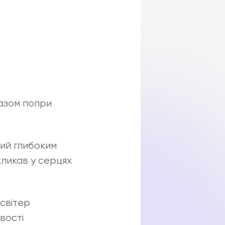
разом попри
ний глибоким
кликав у серцях
світер
вості