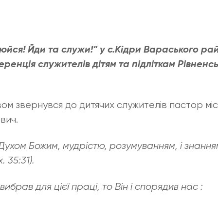
юйся! Йди та служи!” у с.Кідри Вараського ра
ренція служителів дітям та підліткам Рівненс
ом звернувся до дитячих служителів пастор мі
вич.
Духом Божим, мудрістю, розумуванням, і знанням,
. 35:31).
ибрав для цієї праці, то Він і спорядив нас :