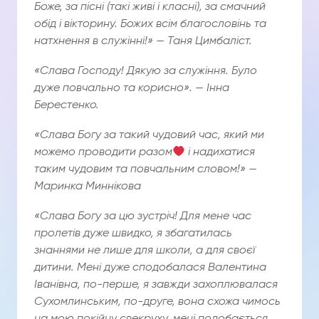
Боже, за пісні (такі живі і класні), за смачний
обід і вікторину. Божих всім благословінь та
натхнення в служінні!» — Таня Цимбаліст.
«Слава Господу! Дякую за служіння. Було
дуже повчально та корисно». — Інна
Берестенко.
«Слава Богу за такий чудовий час, який ми
можемо проводити разом
і надихатися
таким чудовим та повчальним словом!» —
Маринка Миннікова
«Слава Богу за цю зустріч! Для мене час
пролетів дуже швидко, я збагатилась
знаннями не лише для школи, а для своєї
дитини. Мені дуже сподобалася Валентина
Іванівна, по-перше, я завжди захоплювалася
Сухомлинським, по-друге, вона схожа чимось