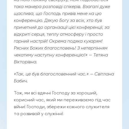
на мою покійну свекруху, мені подобається
така манера розповіді спікерів. Взагалі дуже
щаслива, що Господь привів мене на цю
конференцію. Дякую Богу за всіх, хто був
причетний до організації цієї конференції, за
відкриті серця, теплу атмосферу і просто
гарний настрій! Окрема подяка кухарям!
Рясних Божих благословень! З нетерпінням
чекатиму наступну конференцію!» — Тетяна
Вікторівна.
«Так, це був благословенний час.» — Світлана
Бабич.
Тож, ми всі вдячні Господу за хороший,
корисний час, який ми переживаємо під час
війни! Господи, збережи кожного служителя
та розвивай у служінні!