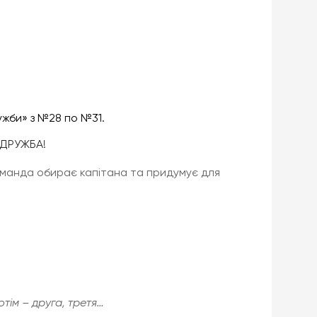
жби» з №28 по №31.
-ДРУЖБА!
команда обирає капітана та придумує для
тім – друга, третя…