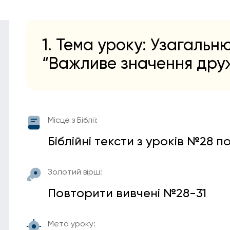
1. Тема уроку: Узагальн
“Важливе значення дру
Місце з Біблії:
Біблійні тексти з уроків №28 п
Золотий вірш:
Повторити вивчені №28-31
Мета уроку: