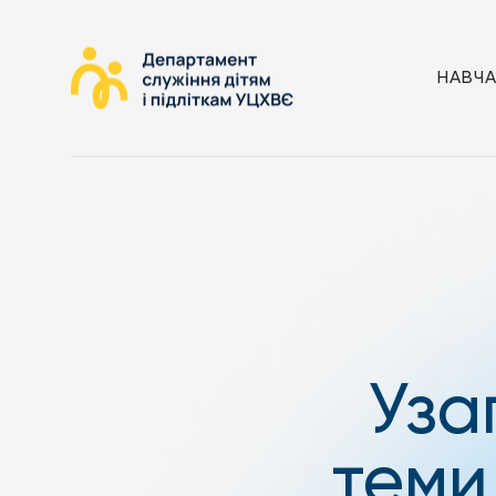
НАВЧ
Уза
теми