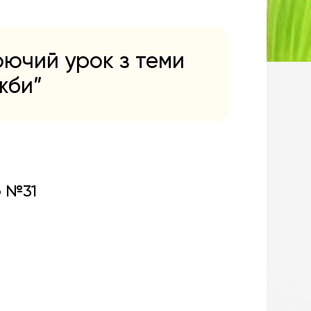
юючий урок з теми
жби”
о №31