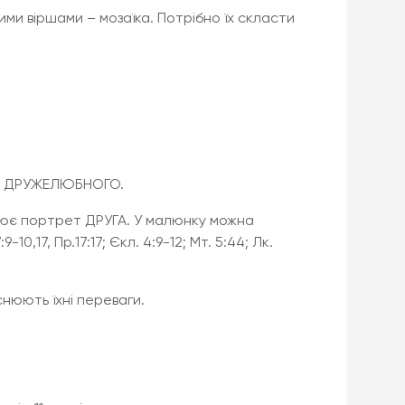
ми віршами – мозаїка. Потрібно їх скласти
– ДРУЖЕЛЮБНОГО.
лює портрет ДРУГА. У малюнку можна
9-10,17, Пр.17:17; Єкл. 4:9-12; Мт. 5:44; Лк.
нюють їхні переваги.