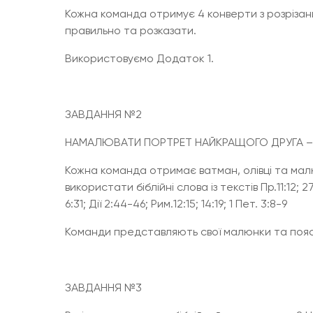
Кожна команда отримує 4 конверти з розрізани
правильно та розказати.
Використовуємо Додаток 1.
ЗАВДАННЯ №2
НАМАЛЮВАТИ ПОРТРЕТ НАЙКРАЩОГО ДРУГА 
Кожна команда отримає ватман, олівці та ма
використати біблійні слова із текстів Пр.11:12; 27:
6:31; Дії 2:44-46; Рим.12:15; 14:19; 1 Пет. 3:8-9
Команди представляють свої малюнки та пояс
ЗАВДАННЯ №3