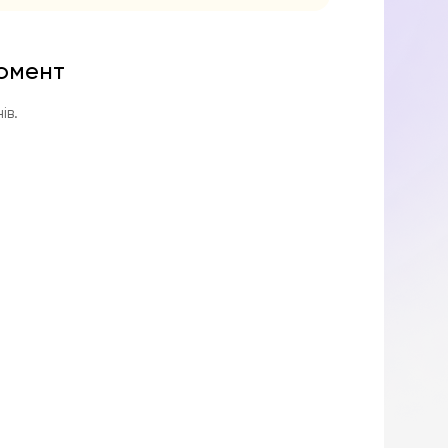
момент
ів.