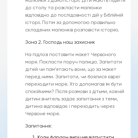
малюнки з даної історії. Діти мають підійти
до столу та розкласти малюнки
відповідно до послідовності дій у Біблійній
історії. Потім за допомогою правильно
складених малюнків розповісти історію.
Зона 2. Господь наш захисник
На підлозі поставити макет Червоного
моря. Покласти поруч палицю. Запитати
дітей чи пам’ятають вони, що за макет
перед ними. Запитати, чи боялися євреї
переходити море. Хто допомагав їм бути
спокійними? Після розмови з дітьми, кожній
дитині вчитель задає запитання з теми,
дитина відповідає і переходить через
Червоне море.
Запитання:
Коли фараон вирішив відпустити