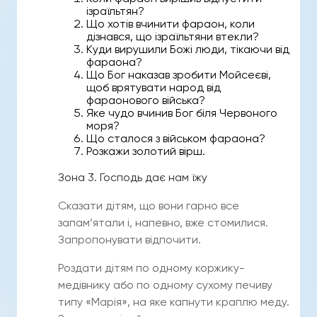
ізраїльтян?
Що хотів вчинити фараон, коли
дізнався, що ізраїльтяни втекли?
Куди вирушили Божі люди, тікаючи від
фараона?
Що Бог наказав зробити Мойсеєві,
щоб врятувати народ від
фараонового війська?
Яке чудо вчинив Бог біля Червоного
моря?
Що сталося з військом фараона?
Розкажи золотий вірш.
Зона 3. Господь дає нам їжу
Сказати дітям, що вони гарно все
запам’ятали і, напевно, вже стомилися.
Запропонувати відпочити.
Роздати дітям по одному коржику-
медівнику або по одному сухому печиву
типу «Марія», на яке капнути краплю меду.