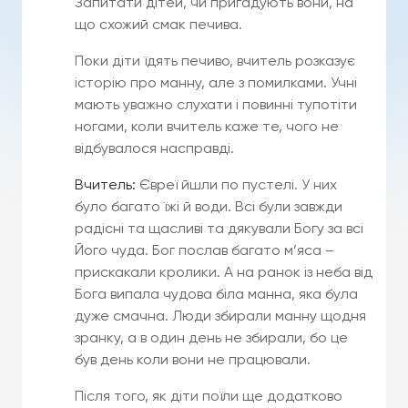
Запитати дітей, чи пригадують вони, на
що схожий смак печива.
Поки діти їдять печиво, вчитель розказує
історію про манну, але з помилками. Учні
мають уважно слухати і повинні тупотіти
ногами, коли вчитель каже те, чого не
відбувалося насправді.
Вчитель:
Євреї йшли по пустелі. У них
було багато їжі й води. Всі були завжди
радісні та щасливі та дякували Богу за всі
Його чуда. Бог послав багато м’яса –
прискакали кролики. А на ранок із неба від
Бога випала чудова біла манна, яка була
дуже смачна. Люди збирали манну щодня
зранку, а в один день не збирали, бо це
був день коли вони не працювали.
Після того, як діти поїли ще додатково