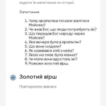
задати їм запитання по історії.
Запитання:
Чому ізраїльтяни почали жалітися
Мойсею?
Чи знав Бог, що люди потребують їжі?
Що передав Бог народу через
Мойсея?
Яка вечеря була в ізраїльтян?
Що вони снідали?
Як називався хліб з неба?
Якою на смак була манна?
Чи мали вони вдосталь їжі?
Розкажи золотий вірш.
Золотий вірш
Повторюємо вивчені