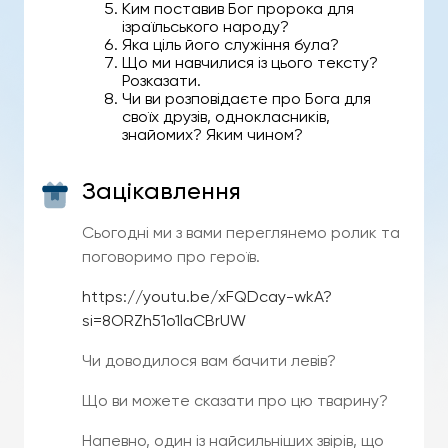
Ким поставив Бог пророка для
ізраїльського народу?
Яка ціль його служіння була?
Що ми навчилися із цього тексту?
Розказати.
Чи ви розповідаєте про Бога для
своїх друзів, однокласників,
знайомих? Яким чином?
Зацікавлення
Сьогодні ми з вами переглянемо ролик та
поговоримо про героїв.
https://youtu.be/xFQDcay-wkA?
si=8ORZh51o1laCBrUW
Чи доводилося вам бачити левів?
Що ви можете сказати про цю тварину?
Напевно, один із найсильніших звірів, що