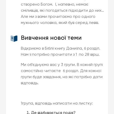
створено Богом. І, напевно, немає
сміливців, які погодяться підходити до них…
Але ми з вами прочитаємо про одного
мужнього чоловіка, який був серед левів.
Вивчення нової теми
Відкриємо в Біблії книгу Даниїла, 6 розділ.
Нам її потрібно прочитати з 1 по 28 вірш.
Ми об’єднуємо вас у 3 групи. В кожній групі
самостійно читаєте 6 розділ. Для кожної
групи буде завдання, на які потрібно дати
відповідь.
1група, відповідь написати на листку:
Де відбувається подія?