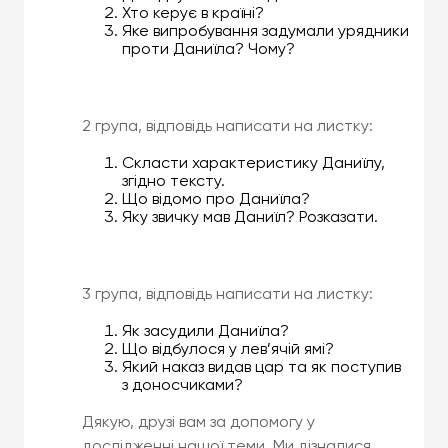
Хто керує в країні?
Яке випробування задумали урядники
проти Даниїла? Чому?
2 група, відповідь написати на листку:
Скласти характеристику Даниїлу,
згідно тексту.
Що відомо про Даниїла?
Яку звичку мав Даниїл? Розказати.
3 група, відповідь написати на листку:
Як засудили Даниїла?
Що відбулося у лев’ячій ямі?
Який наказ видав цар та як поступив
з доносчиками?
Дякую, друзі вам за допомогу у
дослідженні нашої теми. Ми дізналися