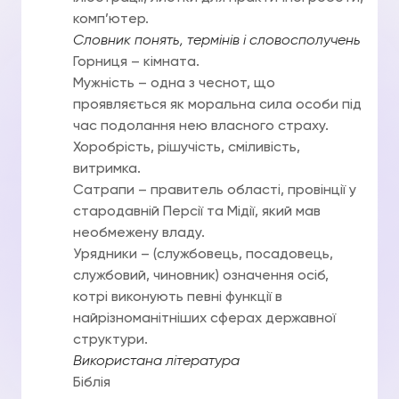
комп’ютер.
Словник понять, термінів і словосполучень
Горниця – кімната.
Мужність – одна з чеснот, що
проявляється як моральна сила особи під
час подолання нею власного страху.
Хоробрість, рішучість, сміливість,
витримка.
Сатрапи – правитель області, провінції у
стародавній Персії та Мідії, який мав
необмежену владу.
Урядники – (службовець, посадовець,
службовий, чиновник) означення осіб,
котрі виконують певні функції в
найрізноманітніших сферах державної
структури.
Використана література
Біблія