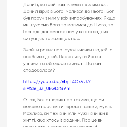
Даниїл, котрий навіть левів не злякався!
Даниїл вірив в Бога, молився до Нього і Бог
був поруч з ним у всіх випробуваннях. Якщо
ми шукаємо Бога та молимся до Нього, то
Господь допомагає нам у всіх складних
ситуаціях та захищає нас.
Знайти ролик про мужні вчинки людей, а
особливо дітей. Переглянути його з
учнями та обговорити зміст. Що вам
сподобалося?
https://youtu.be/6bjLT4GxVzk?
si=Xde_3Z_UEGDrG9Im
Отож, Бог створив нас такими, що ми
можемо проявляти героїчні вчинки, мужні.
Можливо, ви теж вчиняли мужні вчинки в
житті, або хтось із родини. Про це ви