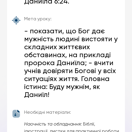
Даниїла 6:24.
Мета уроку:
- показати, що Бог дає
мужність людині вистояти у
складних життєвих
обставинах, на прикладі
пророка Даниїла; - вчити
учнів довіряти Богові у всіх
ситуаціях життя. Головна
істина: Буду мужнім, як
Даниїл!
Необхідні матеріали:
Наочність та обладнання:
Біблії,
ілюстрації, листки для практичної роботи,