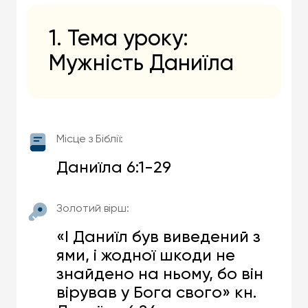
1. Тема уроку:
Мужність Даниїла
Місце з Біблії:
Даниїла 6:1-29
Золотий вірш:
«І Даниїл був виведений з
ями, і жодної шкоди не
знайдено на ньому, бо він
вірував у Бога свого» кн.