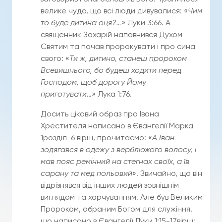
велике чудо, що всі люди дивувалися: «
Чим
то буде дитина оця?…»
Луки 3:66. А
священник Захарій наповнився Духом
Святим та почав пророкувати і про сина
свого: «
Ти ж, дитино, станеш пророком
Всевишнього, бо будеш ходити перед
Господом, щоб дорогу Йому
приготувати
…» Лука 1:76.
Досить цікавий образ про Івана
Хрестителя написано в Євангелії Марка
1розділ 6 вірш, прочитаємо: «
А Іван
зодягався в одежу з верблюжого волосу, і
мав пояс ремінний на стегнах своїх, а їв
сарану та мед польовий
». Звичайно, що він
відрізнявся від інших людей зовнішнім
виглядом та харчуванням. Але був Великим
Пророком, обраним Богом для служіння,
що написано в Євангелії Луки 1:15-17вірш: