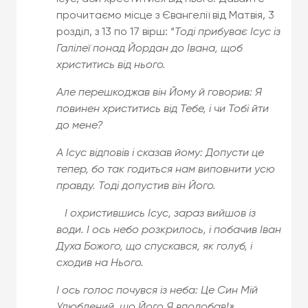
прочитаємо місце з Євангелії від Матвія, 3
розділ, з 13 по 17 вірш: “
Тоді прибуває Ісус із
Галілеї понад Йордан до Івана, щоб
христитись від нього.
Але перешкоджав він Йому й говорив: Я
повинен христитись від Тебе, і чи Тобі йти
до мене?
А Ісус відповів і сказав йому: Допусти це
тепер, бо так годиться нам виповнити усю
правду. Тоді допустив він Його.
І охристившись Ісус, зараз вийшов із
води. І ось небо розкрилось, і побачив Іван
Духа Божого, що спускався, як голуб, і
сходив на Нього.
І ось голос почувся із неба: Це Син Мій
Улюблений, що Його Я вподобав!»