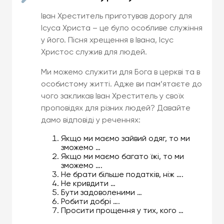
Іван Хреститель приготував дорогу для
Ісуса Христа – це було особливе служіння
у його. Пісня хрещення в Івана, Ісус
Христос служив для людей.
Ми можемо служити для Бога в церкві та в
особистому житті. Адже ви пам’ятаєте до
чого закликав Іван Хреститель у своїх
проповідях для різних людей? Давайте
дамо відповіді у реченнях:
Якщо ми маємо зайвий одяг, то ми
зможемо …
Якщо ми маємо багато їжі, то ми
зможемо ….
Не брати більше податків, ніж ….
Не кривдити …
Бути задоволеними …
Робити добрі ….
Просити прощення у тих, кого …