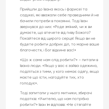
Прийшли до Івана якось і фарисеї та
садукеї, які вважали себе праведними й не
бачили потреби в покаянні. Тоді Іван
звернувся до них: «Роде зміїний, чи ж ви
думаєте, що втечете від гніву Божого?
Покайтеся від щирого серця! Якщо ви не
будете робити добрих діл, то марне ваше
благочестя, і Бог відкине вас!»
«Що ж саме нам слід робити?» – питали в
Івана люди. «Якщо у вас є зайва одежина,
поділіться з тими, у кого немає одягу, якщо
маєте що їсти, нагодуйте тих, хто
голодує».
Тоді запитали у нього митники, збирачі
податків: «Учителю, що нам потрібно
робити?» Іван їм відповів: «Не стягайте