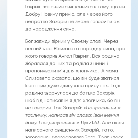
Гавриїл запевнив священника в тому, що він
Добру Новину приніс, але через його
невірство Захарій не зможе говорити аж
до народження сина.
Бог завжди вірний у Своєму слові. Через
певний час, Єлизавета народжу сина, про
якого говорив Ангел Гавриїл. Вся родина
зібралася до них та раділа з ними і
пропонували ім’я для хлопчика. А мама
Єлизавета сказала, що він буде зватися
Іван і цим дуже здивувала присутніх. Тоді
родина звернулася до батька Захарія,
щоб від написав ім’я для хлопчика, бо він
не говорив. Тож Захарій:
«Попросивши ж
табличку, написав він слова: Іван імення
йому. І всі дивувались
.» Луки1:63. Але після
написаного священник Захарій, тато,
заговорив і благословляв Бога! Трапилося