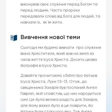
виконував своє служіння перед Богом та
перед людьми. Часто пророки
передавали слова від Бога для людей, та
навчали їх, як їм жити.
Вивчення нової теми
Сьогодні ми будемо вивчати про служіння
Івана Хрестителя, який жив на землі за
часів життя Ісуса Христа. Досить цікава
біографія в Ісуса Христа.
Давайте прочитаємо з Біблії про батьків
Ісуса Христа. Луки 1:5-13. Отож, до
священника Захарія був посланий Ангел
Гавриїл, якій сповістив, що них народиться
син! Це була велика радість для Захарія,
але йому важко було в це повірити, бо
батьки були старшого віку. Тож Ангел