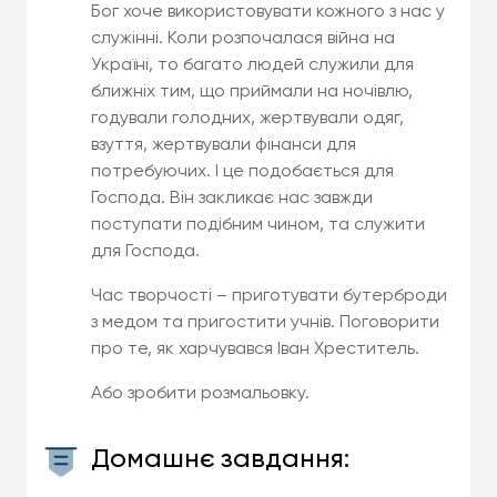
Бог хоче використовувати кожного з нас у
служінні. Коли розпочалася війна на
Україні, то багато людей служили для
ближніх тим, що приймали на ночівлю,
годували голодних, жертвували одяг,
взуття, жертвували фінанси для
потребуючих. І це подобається для
Господа. Він закликає нас завжди
поступати подібним чином, та служити
для Господа.
Час творчості – приготувати бутерброди
з медом та пригостити учнів. Поговорити
про те, як харчувався Іван Хреститель.
Або зробити розмальовку.
Домашнє завдання: