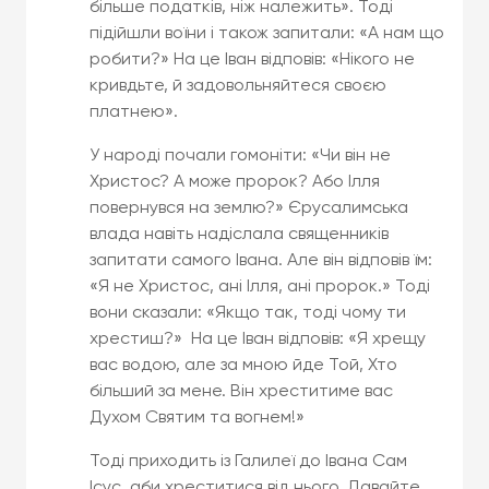
більше податків, ніж належить». Тоді
підійшли воїни і також запитали: «А нам що
робити?» На це Іван відповів: «Нікого не
кривдьте, й задовольняйтеся своєю
платнею».
У народі почали гомоніти: «Чи він не
Христос? А може пророк? Або Ілля
повернувся на землю?» Єрусалимська
влада навіть надіслала священників
запитати самого Івана. Але він відповів їм:
«Я не Христос, ані Ілля, ані пророк.» Тоді
вони сказали: «Якщо так, тоді чому ти
хрестиш?» На це Іван відповів: «Я хрещу
вас водою, але за мною йде Той, Хто
більший за мене. Він хреститиме вас
Духом Святим та вогнем!»
Тоді приходить із Галилеї до Івана Сам
Ісус, аби хреститися від нього. Давайте