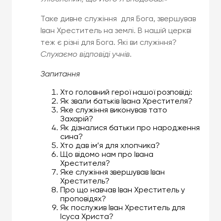
Таке дивне служіння для Бога, звершував
Іван Хреститель на землі. В нашій церкві
теж є різні для Бога. Які ви служіння?
Слухаємо відповіді учнів
.
Запитання
Хто головний герої нашої розповіді:
Як звали батьків Івана Хрестителя?
Яке служіння виконував тато
Захарій?
Як дізналися батьки про народження
сина?
Хто дав ім’я для хлопчика?
Що відомо нам про Івана
Хрестителя?
Яке служіння звершував Іван
Хреститель?
Про що навчав Іван Хреститель у
проповідях?
Як послужив Іван Хреститель для
Ісуса Христа?