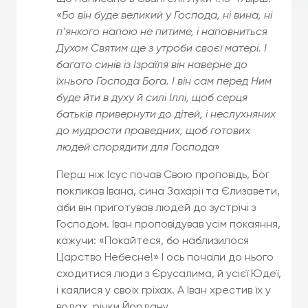
«
Бо він буде великий у Господа, ні вина, ні
п’янкого напою не питиме, і наповниться
Духом Святим ще з утроби своєї матері. І
багато синів із Ізраїля він наверне до
їхнього Господа Бога. І він сам перед Ним
буде йти в духу й силі Іллі, щоб серця
батьків привернути до дітей, і неслухняних
до мудрости праведних, щоб готових
людей спорядити для Господа
»
Перш ніж Ісус почав Свою проповідь, Бог
покликав Івана, сина Захарії та Єлизавети,
аби він приготував людей до зустрічі з
Господом. Іван проповідував усім покаяння,
кажучи: «Покайтеся, бо наблизилося
Царство Небесне!» І ось почали до нього
сходитися люди з Єрусалима, й усієї Юдеї,
і каялися у своїх гріхах. А Іван хрестив їх у
водах річки Йордану.