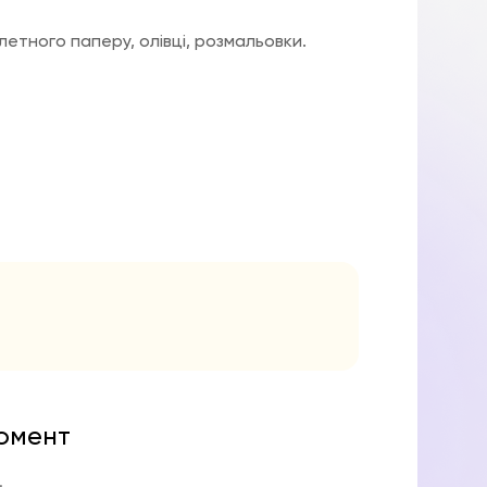
алетного паперу, олівці, розмальовки.
момент
.