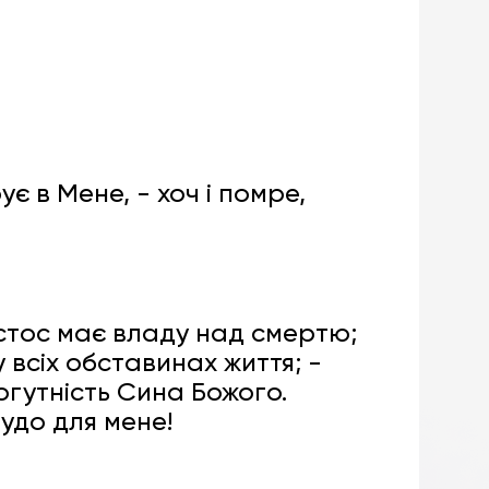
ує в Мене, - хоч і помре,
истос має владу над смертю;
у всіх обставинах життя; -
огутність Сина Божого.
чудо для мене!