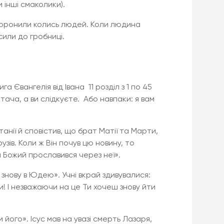
 інші смаколики).
 хоронили колись людей. Коли людина
или до гробниці.
га Євангелія від Івана 11 розділ з 1 по 45
тача, а ви слідкуєте. Або навпаки: я вам
анії й сповістив, що брат Матії та Марти,
узів. Коли ж Він почув цю новину, то
н Божий прославився через неї».
о знову в Юдею». Учні вкрай здивувалися:
! І незважаючи на це Ти хочеш знову йти
ти його». Ісус мав на увазі смерть Лазаря,