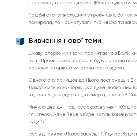
Переможців нагороджуємо! (Можна цукерки, чи
Подібні статуї знаходили у гробницях, бо так
помирала, то її обмотували тканиною та занос
Вивчення нової теми
Цікаву історію ми з вами прочитаємо з Біблії, кни
вірш. Прочитаємо вголос. Я буду назначати чи
розповім історію, а ви прочитаєте вдома.
Одного різу прийшов до Нього посланець із Вит
Лазар, сильно захворів. Ісус дуже любив цих др
відповів: «Ця недуга не до смерті, але щоб Си
Минуло два дні, тоді Ісус сказав учням: «Ходім
“Учителю! Адже Тебе в Юдеї хотіли каменувати
туди?»
Ісус відповів їм: «Лазар заснув, і Я йду розбуди