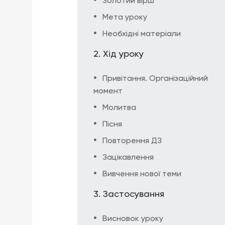
Золотий вірш
Мета уроку
Необхідні матеріали
Хід уроку
Привітання. Організаційний
момент
Молитва
Пісня
Повторення ДЗ
Зацікавлення
Вивчення нової теми
Застосування
Висновок уроку