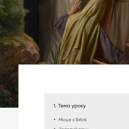
Тема уроку
Місце з Біблії