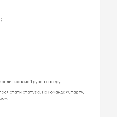
и?
оманди видаємо 1 рулон паперу.
лася стати статуєю. По команді: «Старт»,
ром.