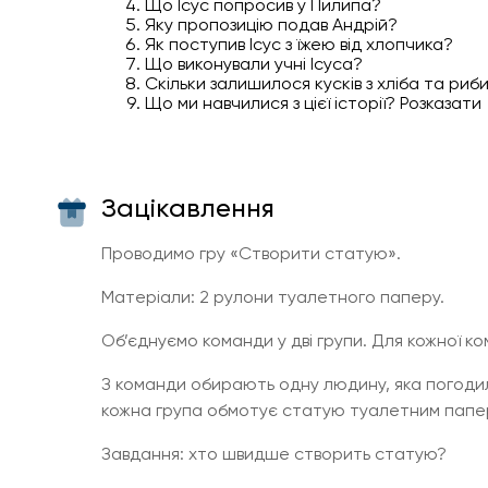
Що Ісус попросив у Пилипа?
Яку пропозицію подав Андрій?
Як поступив Ісус з їжею від хлопчика?
Що виконували учні Ісуса?
Скільки залишилося кусків з хліба та риб
Що ми навчилися з цієї історії? Розказати
Зацікавлення
Проводимо гру «Створити статую».
Матеріали: 2 рулони туалетного паперу.
Об’єднуємо команди у дві групи. Для кожної к
З команди обирають одну людину, яка погоди
кожна група обмотує статую туалетним папе
Завдання: хто швидше створить статую?