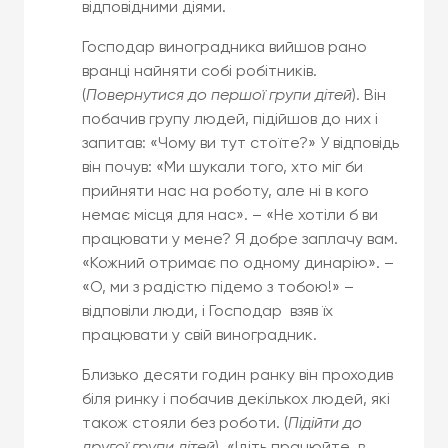
відповідними діями.
Господар виноградника вийшов рано
вранці найняти собі робітників.
(
Повернутися до першої групи дітей
). Він
побачив групу людей, підійшов до них і
запитав: «Чому ви тут стоїте?» У відповідь
він почув: «Ми шукали того, хто міг би
прийняти нас на роботу, але ні в кого
немає місця для нас». – «Не хотіли б ви
працювати у мене? Я добре заплачу вам.
«Кожний отримає по одному динарію». –
«О, ми з радістю підемо з тобою!» –
відповіли люди, і Господар взяв їх
працювати у свій виноградник.
Близько десяти годин ранку він проходив
біля ринку і побачив декількох людей, які
також стояли без роботи. (
Підійти до