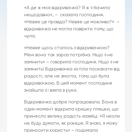
«А де ж моя відкривачка? Я ж її бачила
нещодавно», – сказала господиня.
«Невже це правда? Невже це можливо?» –
відкривачка не могла повірити тому, що
чула.
«Невже щось сталось з відкривачкою?
Мені вона так зараз потрібна. Ніщо її не
замінить» – говорила господиня. Ніщо її не
замінить! Відкривачка хотіла поскакати від
радості, але не змогла, тому що була
відкривачкою. В цей момент господиня
знайшла її і взяла в руки.
Відкривачка добре попрацювала. Вона в
один момент відкрила кришку пляшки, що
принесло велику радість хазяйці. «Я ніколи
не буду думати, як раніше. Я знаю, я можу
приносити користь» – подумала