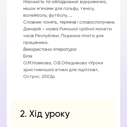
Наочність та обладнання
: відкривачка,
мішок м’ячами для гольфу, тенісу,
волейболу, футболу, …
Словник понять, термінів і словосполучень
Динарій – назва Римської срібної монети
часів Республіки. Поденна плата для
працівника.
Використана література
Білія
О.М.Новікова, О.В.Обеднікова «Уроки
християнської етики для підлітків»,
Острог, 2002р
2. Хід уроку