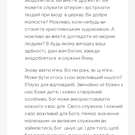
знадобиться. Ви вмієте дружити? Ви
можете служити атером і зустрічати
людей при вході в церкву. Ви добре
малюєте? Можливо, коли небудь ви
станете християнським художником. А
можливо ви вмієте доглядати за хворим
людьми? В будь якому випадку ваші
здібності, дані вам Богом, завжди
знадобляться в служінні Йому.
Знову взяти м’ячі. Всі ми різні, як ці м’ячі.
Може бути хтось з нас важливіший іншого?
(Пауза для відповідей). Звичайно ні! Кожен з
нас Боже дитя, і кожен створений
особливо. Бог може використовувати
кожного з вас для Свого служіння. І кожний
з вас важливий для Бога. Немає значення
маленьким чи великим служінням ви
займаєтеся, Бог цінує це. І для того, щоб