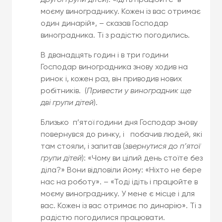
другої групи дітей
). «Ідіть працюйте в
моєму винограднику. Кожен із вас отримає
один динарій», – сказав Господар
виноградника. Ті з радістю погодились.
В дванадцять годин і в три години
Господар виноградника знову ходив на
ринок і, кожен раз, він приводив нових
робітників. (
Привести у виноградник ще
дві групи дітей
).
Близько п’ятої години дня Господар знову
повернувся до ринку, і побачив людей, які
там стояли, і запитав (
звернутися до п’ятої
групи дітей
): «Чому ви цілий день стоїте без
діла?» Вони відповіли йому: «Ніхто не бере
нас на роботу». – «Тоді ідіть і працюйте в
моєму винограднику. У мене є місце і для
вас. Кожен із вас отримає по динарію». Ті з
радістю погодилися працювати.