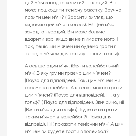
цей м’яч занадто великий і твердий. Він
може пошкодити тенісну ракетку. Зручно
ловити цей м’яч? ( Зробити вигляд, що
кидаємо цей м’яч в когось). Ні! Цей м’яч
занадто твердий. Він може боляче
вдарити вас, якщо ви не піймаєте його. І
так, тенісним м’ячем ми будемо грати в
теніс, а м’ячем для гольфу тільки в гольф.
А ось ще один м’яч. (Взяти волейбольний
м’яч).В яку гру ми граємо цим м’ячем?
(Пауза для відповідей). Так, цим м’ячем ми
граємо в волейбол. А в теніс, можна грати
цим м’ячем? (Пауза для відповідей). Ні, а у
гольф? ( Пауза для відповідей). Звичайно, ні!
(Взяти м’яч для гольфа). Будете ви грати
таким м’ячем в волейбол?( Пауза для
відповіді). Ні!( показати тенісний м’яч).А цим
м’ячем ви будете грати в волейбол?