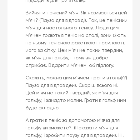
підходить для гри в гольф.
Вийняти тенісний м’яч. Як називається цей
м‘яч? (Пауза для відповіді). Так, це тенісний
м’яч для настольного тенісу. Люди цим
м’ячем грають в теніс на столі, вони б’ють
по ньому тенісною ракеткою і посилають
його за сітку. Цей м’яч не такий твердий,
як м’яч для гольфу, і тому він добре
стрибає. Вдарити м’ячем об підлогу.
Скажіть, можна цим м’ячем грати в гольф?(
Пауза для відповідей). Скоріш всього ні.
Цей м’яч не такий твердий, як м’яч для
гольфу, і занадто малий. Грати в гольф ним
буде складно.
А грати в теніс за допомогою м’яча для
гольфу ви зможете? (Показати м’яч для
гольфу, і зробити паузу для відповідей). Ні,