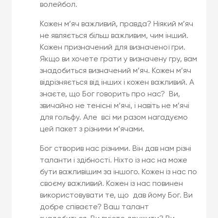
волейбол.
Кожен м’яч важливий, правда? Ніякий м’яч
не являється більш важливим, чим інший.
Кожен призначений для визначеної гри.
Якщо ви хочете грати у визначену гру, вам
знадобиться визначений м’яч. Кожен м’яч
відрізняється від інших і кожен важливий. А
знаєте, що Бог говорить про нас? Ви,
звичайно не тенісні м’ячі, і навіть не м’ячі
для гольфу. Але всі ми разом нагадуємо
цей пакет з різними м’ячами.
Бог створив нас різними. Він дав нам різні
таланти і здібності. Ніхто із нас на може
бути важливішим за іншого. Кожен із нас по
своєму важливий. Кожен із нас повинен
використовувати те, що дав йому Бог. Ви
добре співаєте? Ваш талант