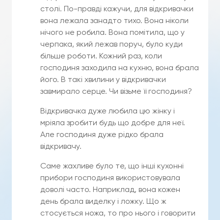
столі. По-правді кажучи, для відкривачки
вона лежала занадто тихо. Вона ніколи
нічого не робила. Вона помітила, що у
черпака, який лежав поруч, було куди
більше роботи. Кожний раз, коли
господиня заходила на кухню, вона брала
його. В такі хвилини у відкривачки
завмирало серце. Чи візьме її господиня?
Відкривачка дуже любила цю жінку і
мріяла зробити будь що добре для неї.
Але господиня дуже рідко брала
відкривачу.
Саме жахливе було те, що інші кухонні
прибори господиня використовувала
доволі часто. Наприклад, вона кожен
день брала виделку і ложку. Що ж
стосується ножа, то про нього і говорити