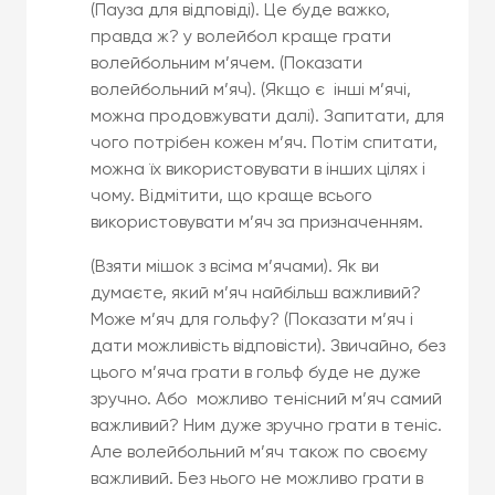
(Пауза для відповіді). Це буде важко,
правда ж? у волейбол краще грати
волейбольним м’ячем. (Показати
волейбольний м’яч). (Якщо є інші м’ячі,
можна продовжувати далі). Запитати, для
чого потрібен кожен м’яч. Потім спитати,
можна їх використовувати в інших цілях і
чому. Відмітити, що краще всього
використовувати м’яч за призначенням.
(Взяти мішок з всіма м’ячами). Як ви
думаєте, який м’яч найбільш важливий?
Може м’яч для гольфу? (Показати м’яч і
дати можливість відповісти). Звичайно, без
цього м’яча грати в гольф буде не дуже
зручно. Або можливо тенісний м’яч самий
важливий? Ним дуже зручно грати в теніс.
Але волейбольний м’яч також по своєму
важливий. Без нього не можливо грати в