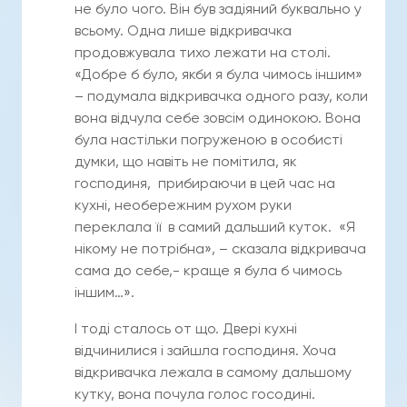
не було чого. Він був задіяний буквально у
всьому. Одна лише відкривачка
продовжувала тихо лежати на столі.
«Добре б було, якби я була чимось іншим»
– подумала відкривачка одного разу, коли
вона відчула себе зовсім одинокою. Вона
була настільки погруженою в особисті
думки, що навіть не помітила, як
господиня, прибираючи в цей час на
кухні, необережним рухом руки
переклала її в самий дальший куток. «Я
нікому не потрібна», – сказала відкривача
сама до себе,- краще я була б чимось
іншим…».
І тоді сталось от що. Двері кухні
відчинилися і зайшла господиня. Хоча
відкривачка лежала в самому дальшому
кутку, вона почула голос госодині.