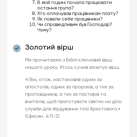
В якій годині почала працювати
остання група?
Хто оплачував працівникам плату?
Як повели себе працівники?
Чи справедливим був Господар?
Чому?
Золотий вірш
Ми прочитаємо з Біблії ключовий вірш
нашого уроку. Хтось з учнів зачитує вірш.
«І Він, отож, настановив одних за
апостолів, одних за пророків, а тих за
проповідників, а тих за пастирів та
вчителів, щоб приготувати святих на діло
служби для збудування тіла Христового.»
Єфесян 4:11-12