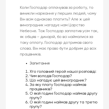
Коли Господар оплачував за роботу, то
виникли нарікання у перших людей, чому
Він всім однаково платить? Але ж цей
виноградник нагадує нам Царство
Небесне. Тож Господар заплатив усім так,
як обіцяв – динарій, бо всі наймалися за
таку оплату. Господар дотримав свого
слова. Він має право бути добрим до всіх
працівників.
Запитання
Хто головний герой нашої розповіді:
Чим володів Господар?
Що нагадує цей виноградник?
За яку плату Господар наймав
працівників?
О якій годині Господар наймав другу
групу?
О якій годині наймав другу та третю
групу?