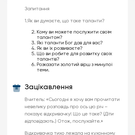
Запитання
1.Як ви думаєте, що таке таланти?
Кому ви можете послужити своїм
талантом?
Які таланти Бог дав для вас?
Як ви їх розвиваєте?
Що ви робите для розвитку своїх
талантів?
Розказати золотий вірш з минулої
теми.
Зацікавлення
Вчитель: «Сьогодні я хочу вам прочитати
невелику розповідь про ось цю річ –
показує відкривачку! Що це таке? (
Діти
відповідають
.) Отож, послухайте.»
Відкривачка тихо лежала на кухонному