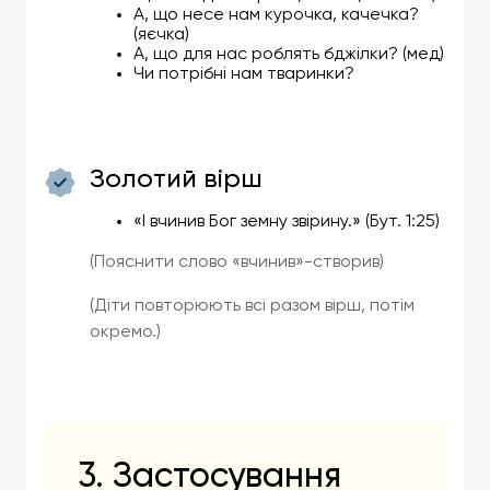
А, що несе нам курочка, качечка?
(яєчка)
А, що для нас роблять бджілки? (мед)
Чи потрібні нам тваринки?
Золотий вірш
«І вчинив Бог земну звірину.» (Бут. 1:25)
(Пояснити слово «вчинив»-створив)
(Діти повторюють всі разом вірш, потім
окремо.)
3. Застосування