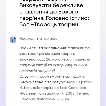
Виховувати бережливе
ставлення до Божого
творіння. Головна істина:
Бог –Творець тварин.
Необхідні матеріали:
Наочність та обладнання:
Малюнки та
ілюстрації різних видів тварин,
фланелограф. (
За можливості принести
папугу (в клітці) та акваріумну рибку в
невеликій посудині).
Словник:
плазуни – змії, вужі, ящірки.
Використана література:
Морі Е.Еріксон
«Шість днів творіння»; Інна Свєтлова
«Рослини та тварини», К.,2005; Тетяна
Овчар «Словограй», к.,2006.