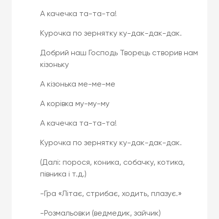
А качечка та-та-та!
Курочка по зернятку ку-дак-дак-дак.
Добрий наш Господь Творець створив нам
кізоньку
А кізонька ме-ме-ме
А корівка му-му-му
А качечка та-та-та!
Курочка по зернятку ку-дак-дак-дак.
(Далі: порося, коника, собачку, котика,
півника і т.д.)
-Гра «Літає, стрибає, ходить, плазує.»
-Розмальовки (ведмедик, зайчик)