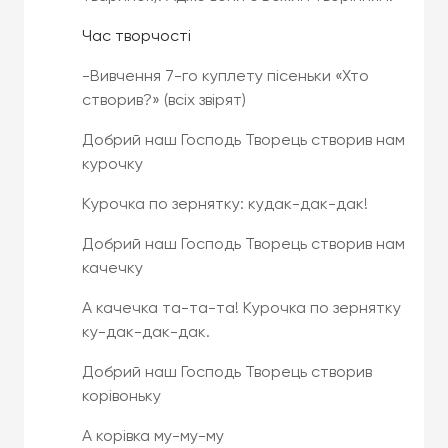
Час творчості
-Вивчення 7-го куплету пісеньки «Хто
створив?» (всіх звірят)
Добрий наш Господь Творець створив нам
курочку
Курочка по зернятку: кудак-дак-дак!
Добрий наш Господь Творець створив нам
качечку
А качечка та-та-та! Курочка по зернятку
ку-дак-дак-дак.
Добрий наш Господь Творець створив
корівоньку
А корівка му-му-му