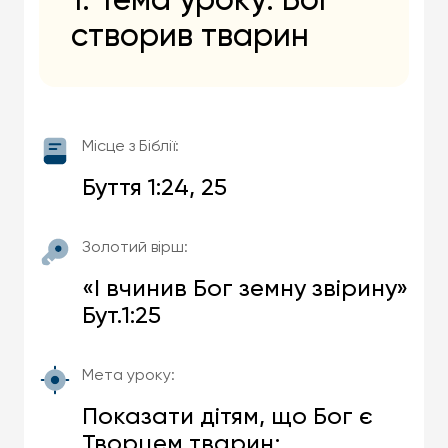
1. Тема уроку: Бог
створив тварин
Місце з Біблії:
Буття 1:24, 25
Золотий вірш:
«І вчинив Бог земну звірину»
Бут.1:25
Мета уроку:
Показати дітям, що Бог є
Творцем тварин;