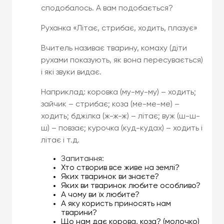
сподобалось. А вам подобається?
Руханка «Літає, стрибає, ходить, плазує»
Вчитель називає тварину, комаху (діти
рухами показують, як вона пересувається)
і які звуки видає.
Наприклад: коровка (му-му-му) – ходить;
зайчик – стрибає; коза (ме-ме-ме) –
ходить; бджілка (ж-ж-ж) – літає; вуж (ш-ш-
ш) – повзає; курочка (куд-кудах) – ходить і
літає і т.д.
Запитання:
Хто створив все живе на землі?
Яких тваринок ви знаєте?
Яких ви тваринок любите особливо?
А чому ви їх любите?
А яку користь приносять нам
тварини?
Що нам дає корова, коза? (молочко)