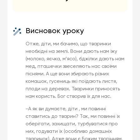
Висновок уроку
Отже, діти, ми бачимо, що тваринки
необхідні на землі. Вони дають нам їжу
(молоко, яєчка, м’ясо), бджілки дають нам
мед, пташечки звеселяють нас своїми
піснями. А ще вони збирають різних
комашок, гусениць які поїдають листя,
плоди на деревах. Тваринки приносять
нам користь. Бог створив їх для нас.
-А як ви думаєте, діти , ми повинні
ставитись до тварин? Так, ми повинні їх
оберігати, захищати, турбуватися про
них, годувати їх (особливо домашніх
тваринок). Адже вони є Божим творінням.