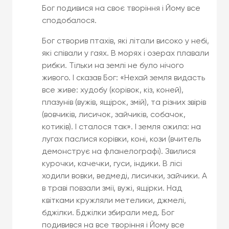
Бог подивися на своє творіння і Йому все
сподобалося.
Бог створив птахів, які літали високо у небі,
які співали у гаях. В морях і озерах плавали
рибки. Тільки на землі не було нічого
живого. І сказав Бог: «Нехай земля видасть
все живе: худобу (корівок, кіз, коней),
плазунів (вужів, ящірок, змій), та різних звірів
(вовчиків, лисичок, зайчиків, собачок,
котиків). І сталося так». І земля ожила: на
лугах паслися корівки, коні, кози (вчитель
демонструє на фланелографі). Звилися
курочки, качечки, гуси, індики. В лісі
ходили вовки, ведмеді, лисички, зайчики. А
в траві повзали змії, вужі, ящірки. Над
квітками кружляли метелики, джмелі,
бджілки. Бджілки збирали мед. Бог
подивився на все творіння і Йому все