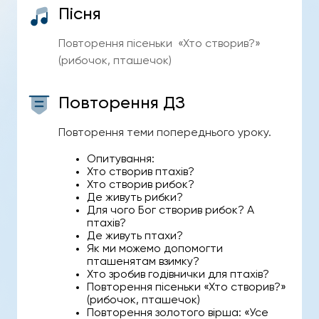
Пісня
Повторення пісеньки «Хто створив?»
(рибочок, пташечок)
Повторення ДЗ
Повторення теми попереднього уроку.
Опитування:
Хто створив птахів?
Хто створив рибок?
Де живуть рибки?
Для чого Бог створив рибок? А
птахів?
Де живуть птахи?
Як ми можемо допомогти
пташенятам взимку?
Хто зробив годівнички для птахів?
Повторення пісеньки «Хто створив?»
(рибочок, пташечок)
Повторення золотого вірша: «Усе