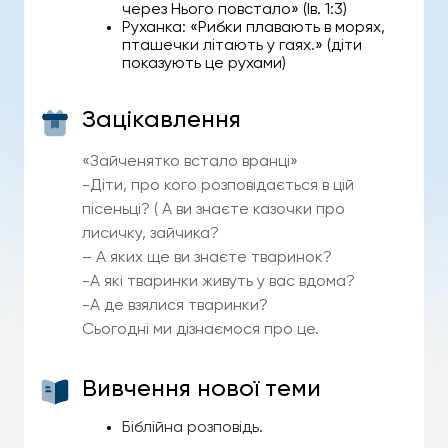
через Нього повстало» (Ів. 1:3)
Руханка: «Рибки плавають в морях,
пташечки літають у гаях.» (діти
показують це рухами)
Зацікавлення
«Зайченятко встало вранці»
-Діти, про кого розповідається в цій
пісеньці? ( А ви знаєте казочки про
лисичку, зайчика?
– А яких ще ви знаєте тваринок?
-А які тваринки живуть у вас вдома?
-А де взялися тваринки?
Сьогодні ми дізнаємося про це.
Вивчення нової теми
Біблійна розповідь.