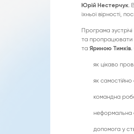
.
Юрій Нестерчук
їхньої вірності, п
Програма зустрічі
та пропрацювати к
та
.
Яриною Тимків
як цікаво про
як самостійно
командна робот
неформальна о
допомога у ст