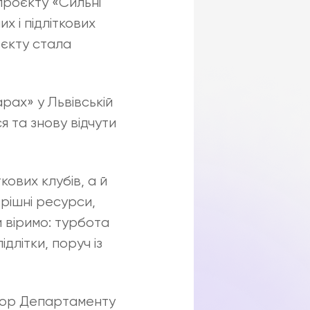
проєкту «Сильні
их і підліткових
оєкту стала
рах» у Львівській
 та знову відчути
ових клубів, а й
рішні ресурси,
и віримо: турбота
длітки, поруч із
ктор Департаменту