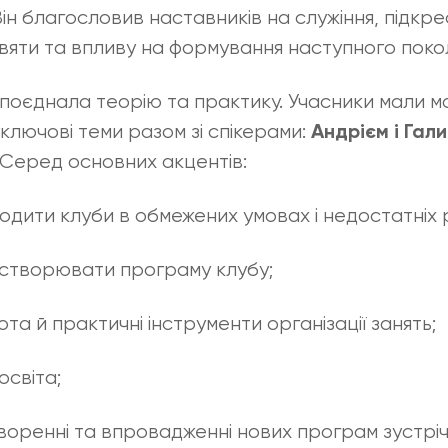
 Він благословив наставників на служіння, підк
освяти та впливу на формування наступного покол
 поєднала теорію та практику. Учасники мали м
лючові теми разом зі спікерами:
Андрієм і Гал
 Серед основних акцентів:
водити клуби в обмежених умовах і недостатніх
 створювати програму клубу;
а й практичні інструменти організації занять;
світа;
воренні та впровадженні нових програм зустрі