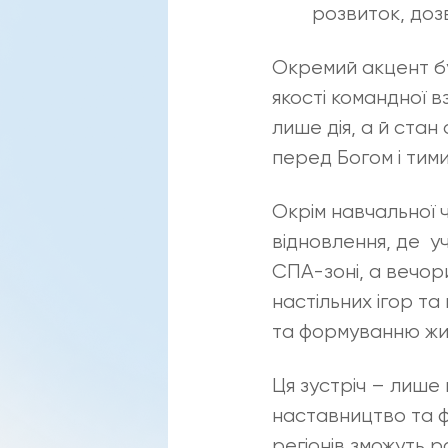
розвиток, дозв
Окремий акцент бу
якості командної в
лише дія, а й стан
перед Богом і тими
Окрім навчальної 
відновлення, де у
СПА-зоні, а вечор
настільних ігор та
та формуванню жив
Ця зустріч – лише
наставництво та ф
регіонів зможуть 