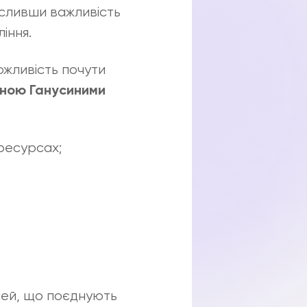
ресливши важливість
іння.
ожливість почути
иною Ганусиними
 ресурсах;
чей, що поєднують