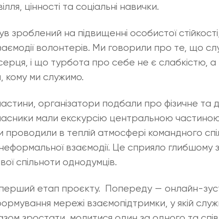
ілля, цінності та соціальні навички.
в зроблений на підвищенні особистої стійкості,
заємодії волонтерів. Ми говорили про те, що сл
 серця, і що турбота про себе не є слабкістю, а
, кому ми служимо.
частини, організатори подбали про фізичне та
часники мали екскурсію центральною частиною
и проводили в теплій атмосфері командного спі
 неформальної взаємодії. Це сприяло глибшому з
ої спільноти однодумців.
 перший етап проєкту. Попереду — онлайн-зуст
ормування мережі взаємопідтримки, у якій служи
разом зростати, молитися один за одного та сп