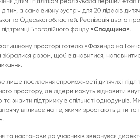
ння дітям і підліткам реалізувала перший етап 
діти», а саме виїзну зустріч для 20 лідерів дитяч
ької та Одеської областей. Реалізація цього пр
підтримці Благодійного фонду
.
«Спадщина»
 у затишному просторі готелю «Фазенда на Гонча
 зібралися разом, щоб відновитися, наповнитися
ликання.
 лише посилення спроможності дитячих і підлітк
ого простору, де лідери можуть відновити внут
 та знайти підтримку в спільноті однодумців. М
пряму впливає на те, якими зростають діти та пі
ь.
ня та настанови до учасників звернувся дире