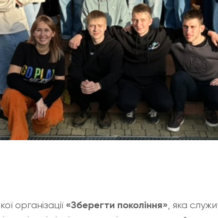
ої організації
, яка служ
«Зберегти покоління»