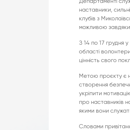
Департаменті служі
наставники, сильні 
клубів з Миколаївс
можливою завдяки 
З 14 по 17 грудня
області волонтери
цінність свого пок
Метою проєкту є не
створення безпечн
укріпити мотивацію
про наставників на
якими вони служат
Словами привітан