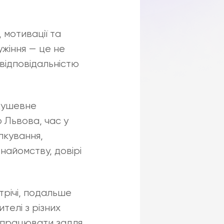
 мотивації та
ужіння — це не
 відповідальністю
 душевне
 Львова, час у
лкування,
найомству, довірі
річі, подальше
телі з різних
івпрацювати задля