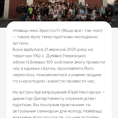
«Навіщо мені Христос?» (Якщо все і так «ок»)
— такою була тема підлітково-молодіжної
зустрічі.
Вона відбулася 21 вересня 2025 року на
території УХЦ с. Дубіївка (Черкаської
області).Близько 100 осіб мали змогу провести
час в єднанні з Богом, прославляти Його
через пісні, познайомитися з новими людьми
та з насолодою і користю провести час.
На зустріч був запрошений Юрій Нестерчук —
директор Департаменту служіння дітям і
підліткам. Він послужив практичним та
актуальним семінаром для молоді. Найбільш
важливим було почути те, що нам потрібен