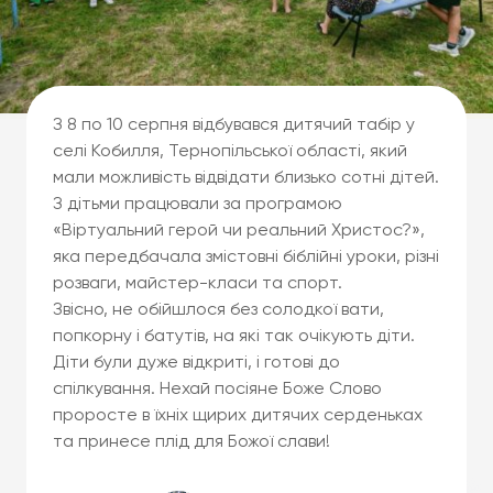
З 8 по 10 серпня відбувався дитячий табір у
селі Кобилля, Тернопільської області, який
мали можливість відвідати близько сотні дітей.
З дітьми працювали за програмою
«Віртуальний герой чи реальний Христос?»,
яка передбачала змістовні біблійні уроки, різні
розваги, майстер-класи та спорт.
Звісно, не обійшлося без солодкої вати,
попкорну і батутів, на які так очікують діти.
Діти були дуже відкриті, і готові до
спілкування. Нехай посіяне Боже Слово
проросте в їхніх щирих дитячих серденьках
та принесе плід для Божої слави!