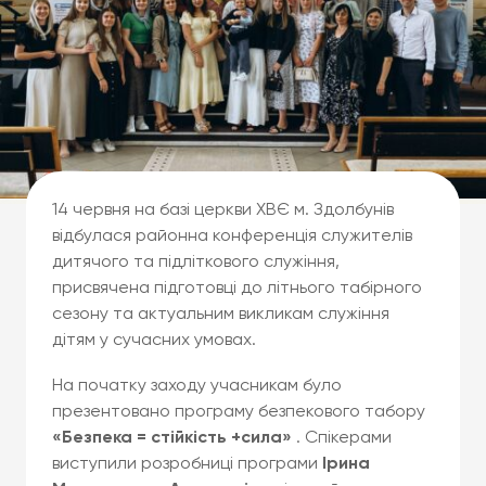
14 червня на базі церкви ХВЄ м. Здолбунів
відбулася районна конференція служителів
дитячого та підліткового служіння,
присвячена підготовці до літнього табірного
сезону та актуальним викликам служіння
дітям у сучасних умовах.
На початку заходу учасникам було
презентовано програму безпекового табору
«Безпека = стійкість +сила»
. Спікерами
виступили розробниці програми
Ірина