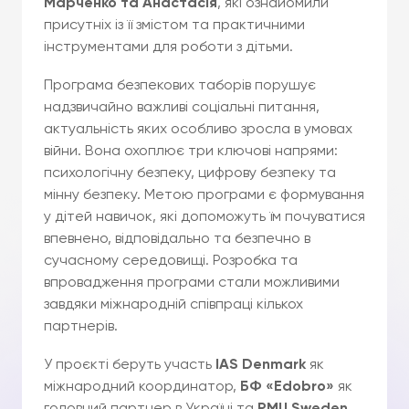
Марченко та Анастасія
, які ознайомили
присутніх із її змістом та практичними
інструментами для роботи з дітьми.
Програма безпекових таборів порушує
надзвичайно важливі соціальні питання,
актуальність яких особливо зросла в умовах
війни. Вона охоплює три ключові напрями:
психологічну безпеку, цифрову безпеку та
мінну безпеку. Метою програми є формування
у дітей навичок, які допоможуть їм почуватися
впевнено, відповідально та безпечно в
сучасному середовищі. Розробка та
впровадження програми стали можливими
завдяки міжнародній співпраці кількох
партнерів.
У проєкті беруть участь
IAS Denmark
як
міжнародний координатор,
БФ «Edobro»
як