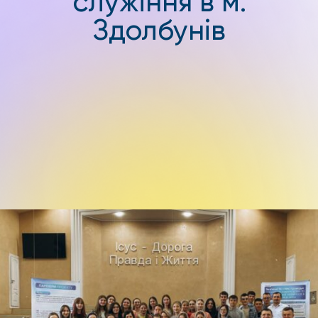
служіння в м.
Здолбунів