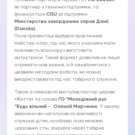
головний партнер в Україні,та
PMU Sweden
як партнер з технічної підтримки, та
фінансується
CISU
за підтримки
Міністерства закордонних справ Данії
(Danida).
Після презентації відбувся практичний
майстер-клас, під час якого учасники мали
можливість власноруч виготовити
антистреси. Такий формат дозволив не лише
отримати нові знання, а й ознайомитися з
цікавими методами роботи, які можна
використовувати під час табірного служіння.
Також із семінаром виступив пастор церкви
«Життя» та голова
ГО “Молодіжний рух
“Будь вільний
–
Олексій Марченко
. У своєму
зверненні він наголосив на важливості
служіння дітям, особливо поза межами
церковних стін, зокрема через табірне