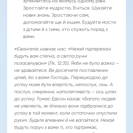
зупиняйтесь на якомусь одному рівні.
Зростайте мудрістю. Вчіться. Шукайте
нових знань. Зростаючи самі,
допомагайте ще й іншим. Будуйте мости
з дітьми й з тими, хто служить поряд з
вами.
«Євангеліє навчає нас: «Нехай підперезані
будуть вам стегна, а світла ручні
позасвічувані» (
Лк. 12:35). Якби не було важко –
не здавайтеся. Ви
досягнете поставлених
цілей, бо з вам
и
Господь. Перешкодою до
успіху може бути впертість, непослух, лінь.
А
послух, смирення, наполегливість – ось шлях
до успіху. Тома
с
Едісон
казав: «Багато людей
не уявляють, як близько вони підібралися до
успіху в той момент, коли
остаточно опустили
руки». Будьте
впевнені й не вагайтеся. Нехай
будуть поруч з вами ті, хто підтримає,