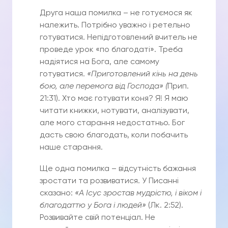
Друга наша помилка – не готуємося як
належить. Потрібно уважно і ретельно
готуватися. Непідготовлений вчитель не
проведе урок «по благодаті». Треба
надіятися на Бога, але самому
готуватися.
«Приготовлений кінь на день
бою, але перемога від Господа» (
Прип.
21:31). Хто має готувати коня? Я! Я маю
читати книжки, нотувати, аналізувати,
але мого старання недостатньо. Бог
дасть свою благодать, коли побачить
наше старання.
Ще одна помилка – відсутність бажання
зростати та розвиватися. У Писанні
сказано:
«
А Ісус зростав мудрістю, і віком і
благодаттю у Бога і людей»
(Лк. 2:52).
Розвивайте свій потенціал. Не