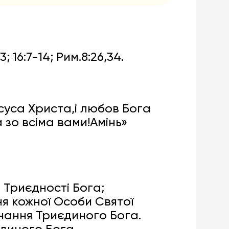
1-3; 16:7-14; Рим.8:26,34.
суса Христа,і любов Бога
 зо всіма вами!Амінь»
 Триєдності Бога;
ня кожної Особи Святої
ізнання Триєдиного Бога.