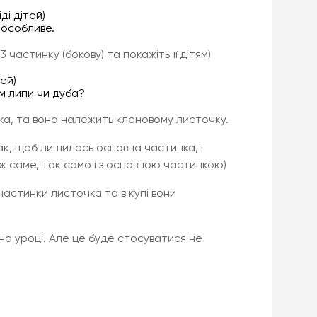
ді дітей)
 особливе.
\3 частинку (бокову) та покажіть її дітям)
тей)
м липи чи дуба?
ка, та вона належить кленовому листочку.
так, щоб лишилась основна частинка, і
ж саме, так само і з основною частинкою)
 частинки листочка та в купі вони
на уроці. Але це буде стосуватися не