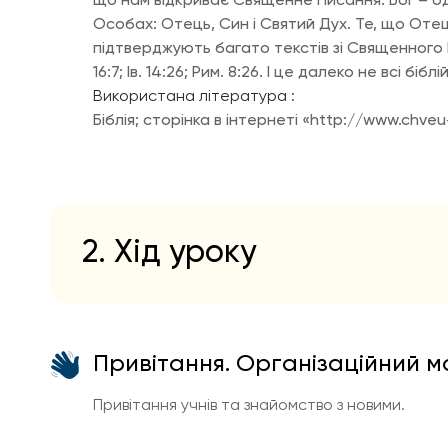
що нам відкриває Священне Писання: Бог – один
Особах: Отець, Син і Святий Дух. Те, що Отец
підтверджують багато текстів зі Священного Писанн
16:7; Ів. 14:26; Рим. 8:26. І це далеко не всі біблі
Використана література :
Біблія; сторінка в інтернеті «http://www.chveu
2. Хід уроку
Привітання. Організаційний 
Привітання учнів та знайомство з новими.