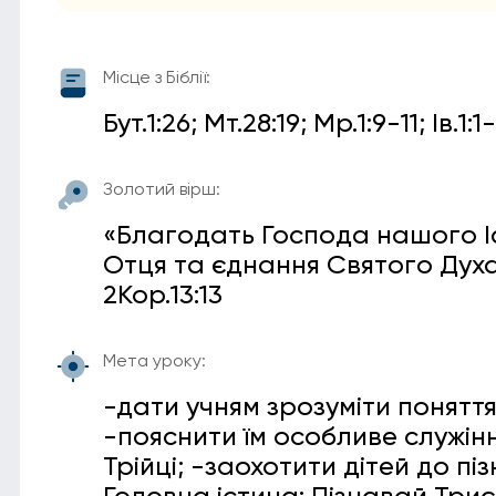
Місце з Біблії:
Бут.1:26; Мт.28:19; Мр.1:9-11; Ів.1:
Золотий вірш:
«Благодать Господа нашого І
Отця та єднання Святого Духа
2Кор.13:13
Мета уроку:
-дати учням зрозуміти поняття
-пояснити їм особливе служін
Трійці; -заохотити дітей до п