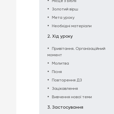
Місце з Біблії
Золотий вірш
Мета уроку
Необхідні матеріали
Хід уроку
Привітання. Організаційний
момент
Молитва
Пісня
Повторення ДЗ
Зацікавлення
Вивчення нової теми
Застосування