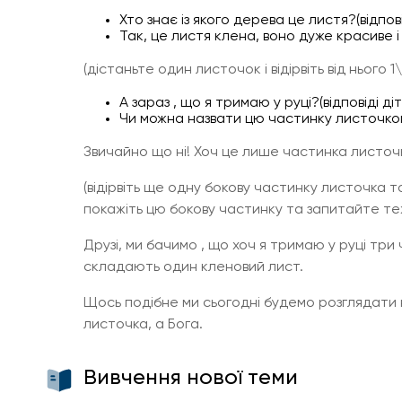
Хто знає із якого дерева це листя?(відпові
Так, це листя клена, воно дуже красиве і
(дістаньте один листочок і відірвіть від нього 1
А зараз , що я тримаю у руці?(відповіді ді
Чи можна назвати цю частинку листочко
Звичайно що ні! Хоч це лише частинка листоч
(відірвіть ще одну бокову частинку листочка 
покажіть цю бокову частинку та запитайте те
Друзі, ми бачимо , що хоч я тримаю у руці три
складають один кленовий лист.
Щось подібне ми сьогодні будемо розглядати 
листочка, а Бога.
Вивчення нової теми