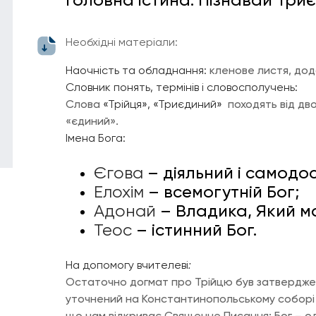
Головна істина: Пізнавай Три
Необхідні матеріали:
Наочність та обладнання:
кленове листя, дод
Словник понять, термінів і словосполучень:
Слова
«Трійця»,
«Триєдиний»
походять від двох
«єдиний».
Імена Бога:
Єгова
– діяльний і самодос
Елохім
– всемогутній Бог;
Адонай
– Владика, Який м
Теос
– істинний Бог.
На допомогу вчителеві
:
Остаточно догмат про Трійцю був затверджени
уточнений на Константинопольському соборі в