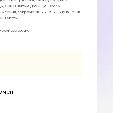
, а не три боги, Він існує в трьох
ь, Син і Святий Дух – це Особи,
я, зокрема, Ів.17:2; Ів. 20:21;1 Ів. 2:1; Ів.
йні тексти.
-osvita.org.ua».
момент