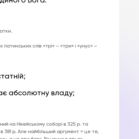
єдиного Бога.
атки.
 латинських слів «трі» – «три» і «унус» –
татній;
ає абсолютну владу;
й на Нікейському соборі в 325 р. та
 381 р. Але найбільший аргумент = це те,