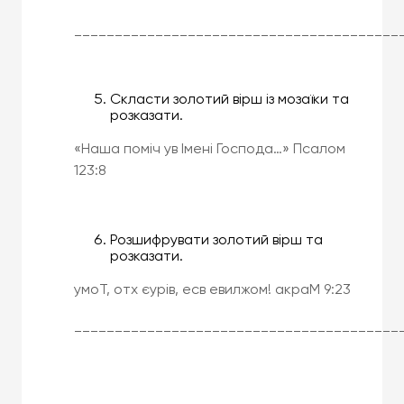
________________________________________
Скласти золотий вірш із мозаїки та
розказати.
«Наша поміч ув Імені Господа…» Псалом
123:8
Розшифрувати золотий вірш та
розказати.
умоТ, отх єурів, есв евилжом! акраМ 9:23
________________________________________