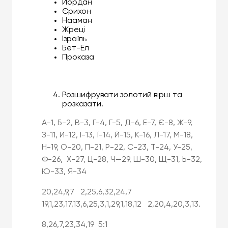
Йордан
Єрихон
Нааман
Жреці
Ізраїль
Бет-Ел
Проказа
Розшифрувати золотий вірш та
розказати.
А-1, Б-2, В-3, Г-4, Г-5, Д-6, Е-7, Є-8, Ж-9,
З-11, И-12, І-13, Ї-14, Й-15, К-16, Л-17, М-18,
Н-19, О-20, П-21, Р-22, С-23, Т-24, У-25,
Ф-26, Х-27, Ц-28, Ч—29, Ш-30, Щ-31, Ь-32,
Ю-33, Я-34
20,24,9,7 2,25,6,32,24,7
19,1,23,17,13,6,25,3,1,29,1,18,12 2,20,4,20,3,13.
8,26,7,23,34,19 5:1