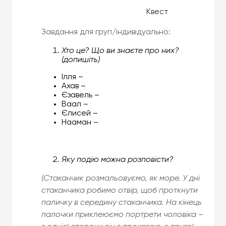
Квест
Завдання для груп/індивідуально:
Хто це? Що ви знаєте про них?
(допишіть)
Ілля –
Ахав –
Єзавель –
Ваал –
Єлисей –
Нааман –
Яку подію можна розповісти?
(Стаканчик розмальовуємо, як море. У дні
стаканчика робимо отвір, щоб проткнути
паличку в середину стаканчика. На кінець
палочки приклеюємо портрети чоловіка –