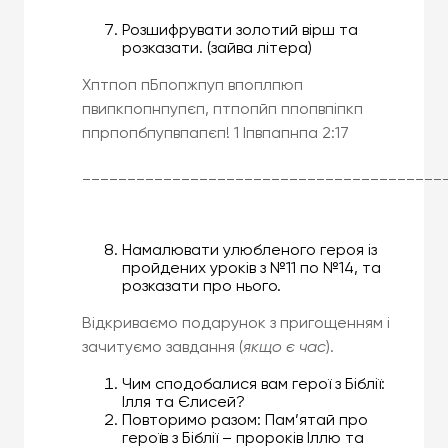
Розшифрувати золотий вірш та
розказати. (зайва літера)
Хптпоп пБпопжпуп впоплпюп
пвипкпопнпупєп, птпопйп ппопвпіпкп
ппрпопбпупвпапєп! 1 Іпвпапнпа 2:17
________________________________________
Намалювати улюбленого героя із
пройдених уроків з №11 по №14, та
розказати про нього.
Відкриваємо подарунок з пригощенням і
зачитуємо завдання (
якщо є час
).
Чим сподобалися вам герої з Біблії:
Ілля та Єлисей?
Повторимо разом: Пам’ятай про
героїв з Біблії – пророків Іллю та