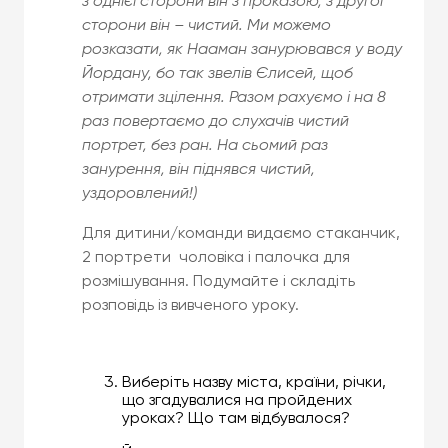
з однієї сторони він з проказою, з другої
сторони він – чистий. Ми можемо
розказати, як Нааман занурювався у воду
Йордану, бо так звелів Єлисей, щоб
отримати зцілення. Разом рахуємо і на 8
раз повертаємо до слухачів чистий
портрет, без ран. На сьомий раз
занурення, він піднявся чистий,
уздоровлений!)
Для дитини/команди видаємо стаканчик,
2 портрети чоловіка і палочка для
розмішування. Подумайте і складіть
розповідь із вивченого уроку.
Виберіть назву міста, країни, річки,
що згадувалися на пройдених
уроках? Що там відбувалося?