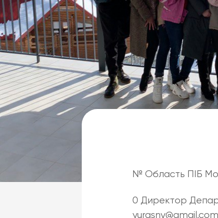
№ Область ПІБ Мо
0 Директор Депа
yurasnv@gmail.com