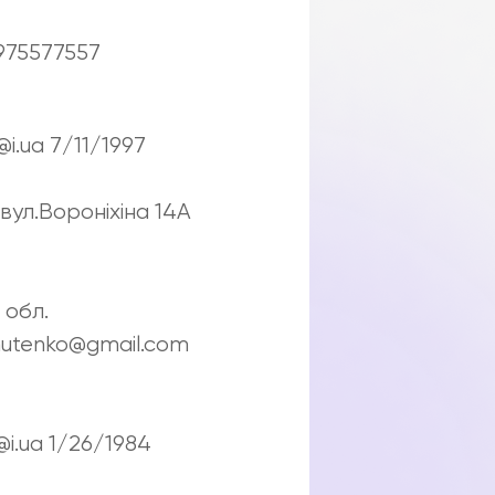
975577557
i.ua 7/11/1997
вул.Вороніхіна 14А
 обл.
hutenko@gmail.com
@i.ua 1/26/1984