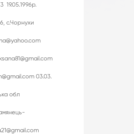
 19.05.1996р.
6, с.Чорнухи
sana@yahoo.com
ksana81@gmail.com
n@gmail.com 03.03.
ька обл
Камянець-
a21@gmail.com