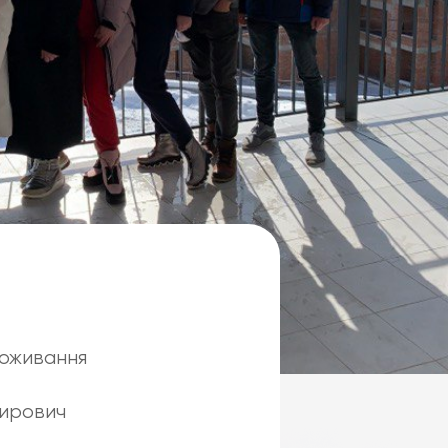
роживання
мирович