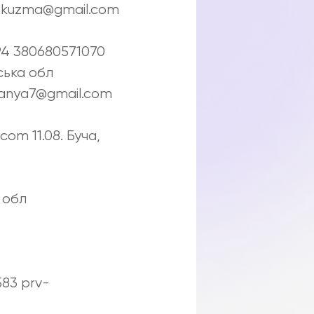
a2kuzma@gmail.com
94 380680571070
вська обл
tanya7@gmail.com
om 11.08. Буча,
 обл
83 prv-