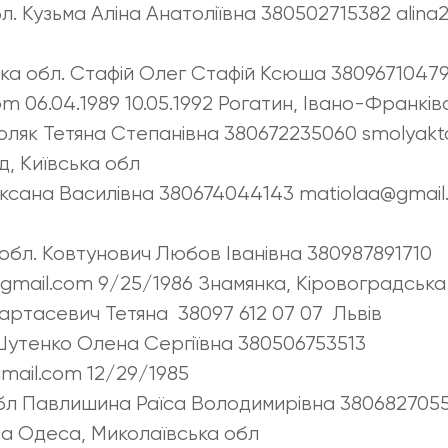
л. Кузьма Аліна Анатоліївна 380502715382 alin
ка обл. Стафій Олег Стафій Ксюша 3809671047
com 06.04.1989 10.05.1992 Рогатин, Івано-Франкі
моляк Тетяна Степанівна 380672235060 smolyak
, Київська обл
Оксана Василівна 380674044143 matiolaa@gmail.c
 обл. Ковтунович Любов Іванівна 380987891710
@gmail.com 9/25/1986 Знамянка, Кіровоградська
 Картасевич Тетяна 38097 612 07 07 Львів
Шутенко Олена Сергіївна 380506753513
mail.com 12/29/1985
обл Павлишина Раїса Володимирівна 3806827055
ва Одеса, Миколаївська обл