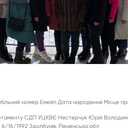
більний номер Емейл Дата народення Місце п
ртаменту СДП УЦХВЄ Нестерчук Юрій Володи
 6/16/1992 Здолбунів. Рівненська обл