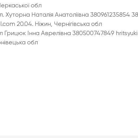
Черкаської обл
бл. Хуторна Наталія Анатоліївна 380961235854 
com 20.04. Ніжин, Чернігівська обл
л Грицюк Інна Аврелівна 380500747849 hritsyu
ернівецька обл