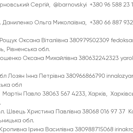
новський Сергій, @barnovskyi +380 96 588 23 13
. Даниленко Ольга Миколаївна, +380 66 887 932
. Рощук Оксана Віталіївна 380979502309 fedok
ь, Рівненська обл.
Ярошенко Оксана Михайлівна 380632242323 yaro
обл Лозян Інна Петрівна 380966866790 innalozya
ська обл
. Мартін Павло 38063 567 4233, Харків, Харківс
.
л. Швець Христина Павлівна 38068 016 97 37 
ьницька обл.
Кропивна Ірина Василівна 380988715068 irinakr