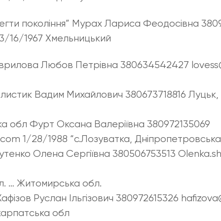
регти покоління” Мурах Лариса Феодосівна 380
3/16/1967 Хмельницький
Гаврилова Любов Петрівна 380634542427 lovess@
Хлистик Вадим Михайлович 380673718816 Луцьк, 
ка обл Фурт Оксана Валеріївна 380972135069
.com 1/28/1988 “с.Лозуватка, Дніпропетровська
тенко Олена Сергіївна 380506753513 Olenka.s
. … Житомирська обл.
Хафізов Руслан Ільгізович 380972615326 hafizova
акарпатська обл