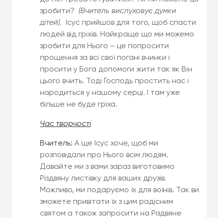
зробити?
(Вчитель вислуховує думки
дітей).
Ісус прийшов для того, щоб спасти
людей від гріхів. Найкраще що ми можемо
зробити для Нього – це попросити
прощення за всі свої погані вчинки і
просити у Бога допомоги жити так як Він
цього вчить. Тоді Господь простить нас і
народиться у нашому серці. І там уже
більше не буде гріха.
Час творчості
Вчитель:
А ще Ісус хоче, щоб ми
розповідали про Нього всім людям.
Давайте ми з вами зараз виготовимо
Різдвяну листівку для ваших друзів.
Можливо, ми подаруємо їх для воїнів. Так ви
зможете привітати їх з цим радісним
святом а також запросити на Різдвяне