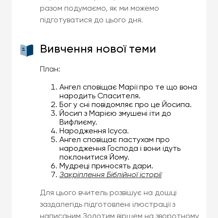
разом подумаємо, як ми можемо
підготуватися до цього дня.
Вивчення нової теми
План:
Ангел сповіщає Марії про те що вона
народить Спасителя.
Бог у сні повідомляє про це Йосипа.
Йосип з Марією змушені іти до
Вифлиєму.
Народження Ісуса.
Ангел сповіщає пастухам про
народження Господа і вони ідуть
поклонитися Йому.
Мудреці приносять дари.
Закріплення Біблійної історії
Для цього вчитель розвішує на дошці
заздалегідь підготовлені ілюстрації з
написаним Золотим віршем на зворотному