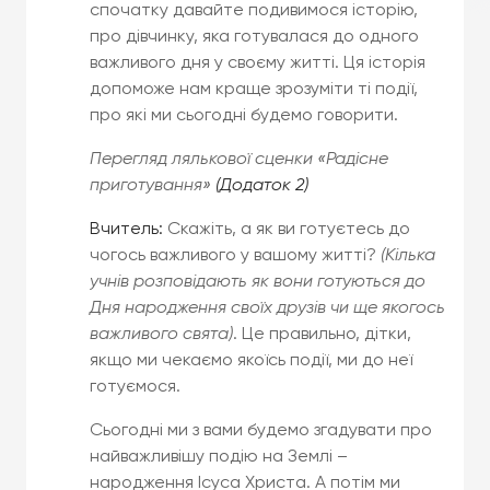
спочатку давайте подивимося історію,
про дівчинку, яка готувалася до одного
важливого дня у своєму житті. Ця історія
допоможе нам краще зрозуміти ті події,
про які ми сьогодні будемо говорити.
Перегляд лялькової сценки «Радісне
приготування»
(Додаток 2)
Вчитель:
Скажіть, а як ви готуєтесь до
чогось важливого у вашому житті?
(Кілька
учнів розповідають як вони готуються до
Дня народження своїх друзів чи ще якогось
важливого свята)
. Це правильно, дітки,
якщо ми чекаємо якоїсь події, ми до неї
готуємося.
Сьогодні ми з вами будемо згадувати про
найважливішу подію на Землі –
народження Ісуса Христа. А потім ми