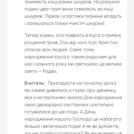
тримають кінці різних шнурків. На рахунок
«один-два-три» вони смикають за кінці
шнурків. Піджак і клаптики тканини впадуть
і залишаться тільки «чисті» шнурки).
Тепер кожен, хто повірить в Ісуса отримує
рощення гріхів. Ось від чого Ісус Христос
спасає всіх людей. Саме тому
народження Ісуса є таким радісним для
нас і кожного року ми святкуємо це велике
свято – Різдво.
Вчитель:
Пригадуєте на початку уроку
ми з вами дивилися історію про дівчинку,
яка з нетерпінням чекала Дня народження
своєї двоюрідної сестрички і ретельно
готувалася до цієї події. А День
народження нашого Господа це набагато
більша і величніша подія! А як ви думаєте,
до неї треба готуватися? Як ми можемо це