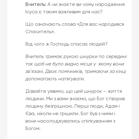
Вчитель:
А чи знаєте ви чому народження
Ісуса є таким важливим для нас?
Що означають слова «Для вас народився
Спаситель».
Від чого ж Господь спасає людей?
Вчитель тримає рукою шнурки по середині
так щоб не було видно місця у якому вони
зв’язані. Двоє помічників, тримаючи за кінці
допомагають натягувати.
Давайте уявимо, що цей шнурок – життя
людини. Ми з вами знаємо, що Бог створив
людину безгрішною. Перші люди, Адам і
Єва, ніколи не грішили. Бог був з ними і
вони насолоджувались спілкуванням з
Богом.