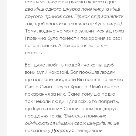
протягує шнурок в рукава піджака і дає
два кінці одного шнурка помічнику, а кінці
другого тримає сам. Піджак слід защепити
так, щоб клаптиків тканини не було видно).
Тому людина не могла звільнитися від гріха
і повинна була понести покарання за свої
погані вчинки. А покарання за гріх –
смерть.
Бог дуже любить людей і не хотів, щоб
вони були наказані. Бог пообіцяв людям,
що настане час, коли Він пошле на землю
Свого Сина – Ісуса Христа, Який понесе
покарання за них. Саме тому цю подію
так чекали люди. І для всіх, хто повірить,
що Ісус є нашим Спасителем Бог дарує
прощення гріхів.
(Вчитель і помічник
обмінюються кінцями своїх шнурків, як це
показано у
Додатку 5.
тепер вони