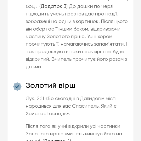
боці.
(Додаток 3)
До дошки по черзі
підходить учень і розповідає про події,
зображені на одній з картинок. Після цього
він обертає її іншим боком, відкриваючи
частину Золотого вірша. Учні хором
прочитують її, намагаючись запам’ятати. І
так продовжують поки весь вірш не буде
відкритий. Вчитель прочитує його разом з
дітьми.
Золотий вірш
Лук. 2:11 «Бо сьогодні в Давидовім місті
народився для вас Спаситель, Який є
Христос Господь».
Після того як учні відкрили усі частинки
Золотого вірша вчитель вивішує його на