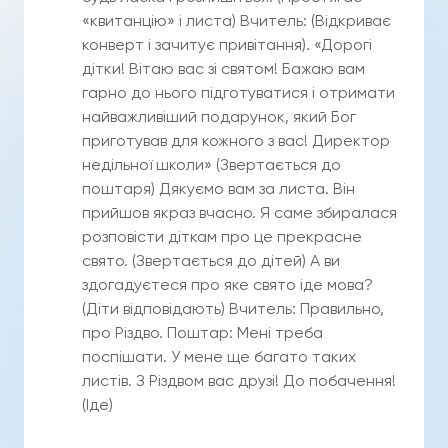
«квитанцію» і листа) Вчитель: (Відкриває
конверт і зачитує привітання). «Дорогі
дітки! Вітаю вас зі святом! Бажаю вам
гарно до нього підготуватися і отримати
найважливіший подарунок, який Бог
приготував для кожного з вас! Директор
недільної школи» (Звертається до
поштаря) Дякуємо вам за листа. Він
прийшов якраз вчасно. Я саме збиралася
розповісти діткам про це прекрасне
свято. (Звертається до дітей) А ви
здогадуєтеся про яке свято іде мова?
(Діти відповідають) Вчитель: Правильно,
про Різдво. Поштар: Мені треба
поспішати. У мене ще багато таких
листів. З Різдвом вас друзі! До побачення!
(Іде)