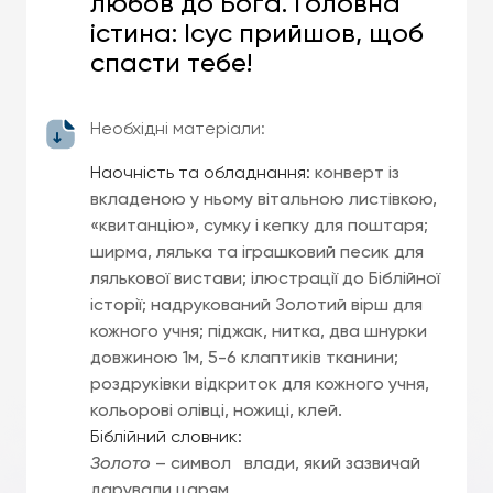
любов до Бога. Головна
істина: Ісус прийшов, щоб
спасти тебе!
Необхідні матеріали:
Наочність та обладнання:
конверт із
вкладеною у ньому вітальною листівкою,
«квитанцію», сумку і кепку для поштаря;
ширма, лялька та іграшковий песик для
лялькової вистави; ілюстрації до Біблійної
історії; надрукований Золотий вірш для
кожного учня; піджак, нитка, два шнурки
довжиною 1м, 5-6 клаптиків тканини;
роздруківки відкриток для кожного учня,
кольорові олівці, ножиці, клей.
Біблійний словник:
Золото
– символ влади, який зазвичай
дарували царям.