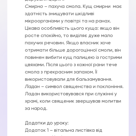
Смирно
– пахуча смола. Кущ смирни має
здатність знищувати шкідливі
мікроорганізми у повітрі та на ранах.
Цікава особливість цього куща: якщо він
росте спокійно, то виділяє дуже мало
пахучих речовин. Якщо власник хоче
отримати більше дорогоцінної смоли, він
повинен вибити кущ палицею із гострими
цвяхами. Після цього з кожної рани тече
смола з прекрасним запахом. Її
використовували для бальзамування.
Ладан
–
символ священства и поклоніння.
Ладан використовувався при служінні у
храмі, коли священик звершував молитви
за народ.
Додатки до уроку:
Додаток 1 – вітальна листівка від