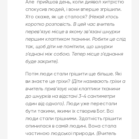
Але прийшов день, коли диявол хитрістю
спокусив людей, і вони вперше згрішили.
Хто скаже, як це сталося?
(Нехай хтось
коротко розповість. В цей час вчитель
перев’язує місце в якому зв’язані шнурки
першим клаптиком тканини. Робити це слід
так, щоб діти не помітили, що шнурки
з’єднані між собою. Тепер місце з’єднання
буде закрите).
Потім люди стали грішити ще більше. Які
ви знаєте це гріхи?
(Діти називають гріхи а
вчитель прив’язує нові клаптики тканини
до шнурків на відстані 3-4 сантиметри
один від одного)
. Люди уже перестали
бути такими, якими їх створив Бог. Всі
люди стали грішними. Здатність грішити
опинилася в самій людині. Вона стала
частиною людської природи.
(Вчитель