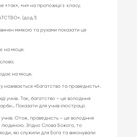
 «так», «ні» на пропозиції з класу.
АТСТВО». (дод.1)
овинен мімікою та рухами показати це
є на місце.
слово.
сідає на місце.
ку називається «Багатство та праведність».
ді учнів
. Так, багатство – це володіння
карби… Показати для учнів ілюстрації.
 учнів
. Отож, праведність – це володіння
 людиною. Згідно Слова Божого, то
люди, які служили для Бога та виконували