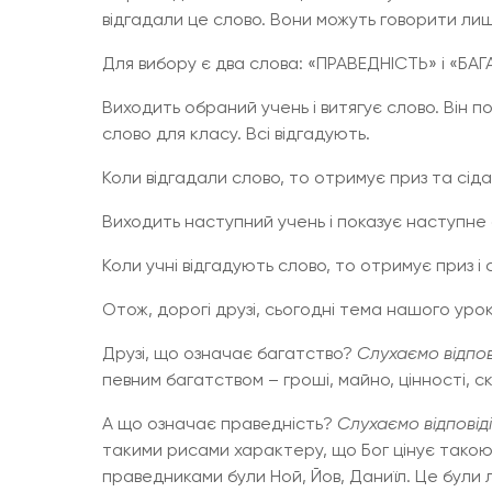
відгадали це слово. Вони можуть говорити лише
Для вибору є два слова: «ПРАВЕДНІСТЬ» і «БАГ
Виходить обраний учень і витягує слово. Він п
слово для класу. Всі відгадують.
Коли відгадали слово, то отримує приз та сіда
Виходить наступний учень і показує наступне 
Коли учні відгадують слово, то отримує приз і 
Отож, дорогі друзі, сьогодні тема нашого уро
Друзі, що означає багатство?
Слухаємо відпові
певним багатством – гроші, майно, цінності, с
А що означає праведність?
Слухаємо відповіді
такими рисами характеру, що Бог цінує такою
праведниками були Ной, Йов, Даниїл. Це були 