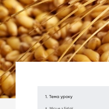
Тема уроку
Місце з Біблії