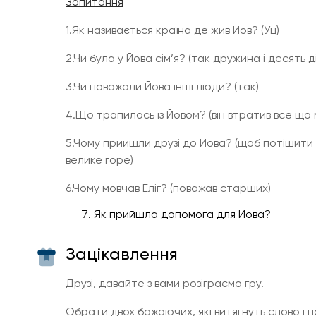
Запитання
1.Як називається країна де жив Йов? (Уц)
2.Чи була у Йова сім’я? (так дружина і десять д
3.Чи поважали Йова інші люди? (так)
4.Що трапилось із Йовом? (він втратив все що 
5.Чому прийшли друзі до Йова? (щоб потішити
велике горе)
6.Чому мовчав Еліг? (поважав старших)
Як прийшла допомога для Йова?
Зацікавлення
Друзі, давайте з вами розіграємо гру.
Обрати двох бажаючих, які витягнуть слово і п