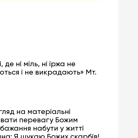
де ні міль, ні іржа не
уються і не викрадають» Мт.
гляд на матеріальні
давати перевагу Божим
 бажання набути у житті
ина: Я шукаю Божих скарбів!