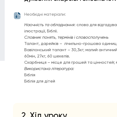
Необхідні матеріали:
Наочність та обладнання
: слова для відгадув
ілюстрації, Біблії.
Словник понять, термінів і словосполучень
Талант, дарейків – лічильно-грошова одиниц
Вавілонський талант – 30,3кг; малий античний
60мін, 27кг, 60 шекелів.
Скарбниця – місце для грошей та цінностей; м
Використана література:
Біблія
Біблія для дітей
2. Хід уроку