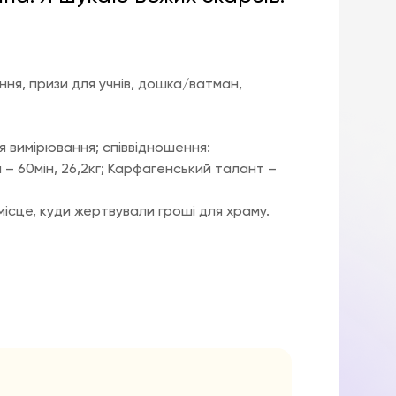
ання, призи для учнів, дошка/ватман,
я вимірювання; співвідношення:
 – 60мін, 26,2кг; Карфагенський талант –
ісце, куди жертвували гроші для храму.