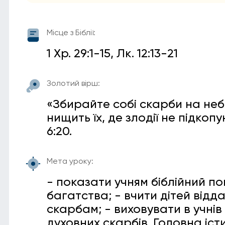
Місце з Біблії:
1 Хр. 29:1-15, Лк. 12:13-21
Золотий вірш:
«Збирайте собі скарби на небі, 
нищить їх, де злодії не підкоп
6:20.
Мета уроку:
- показати учням біблійний по
багатства; - вчити дітей від
скарбам; - виховувати в учнів
духовних скарбів. Головна іст