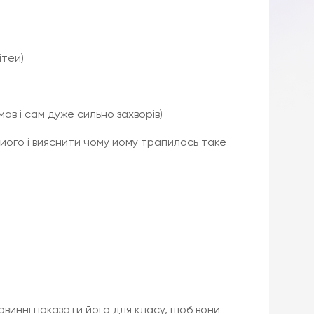
ітей)
мав і сам дуже сильно захворів)
 його і вияснити чому йому трапилось таке
овинні показати його для класу, щоб вони