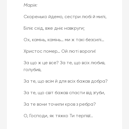
Марія:
Скоренько йдемо, сестри любі й милі,
Біліє схід, вже дніє навкруги;
Ох, камінь, камінь… ми ж такі безсилі…
Христос помер… Ой люті вороги!
За що ж це все? За те, що всіх любив,
голубив,
За те, що всім й для всіх бажав добра?
За те, що світ бажав спасти від згуби,
За те вони точили кров з ребра?
О, Господи, як тяжко Ти терпів!..