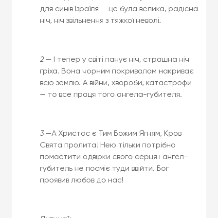
для синів Ізраїля — це була велика, радісна
ніч, ніч звільнення з тяжкої неволі.
2
— І тепер у світі панує ніч, страшна ніч
гріха. Вона чорним покривалом накриває
всю землю. А війни, хвороби, катастрофи
— то все праця того ангела-губителя.
3
—А Христос є Тим Божим Ягням, Кров
Свята пролита! Нею тільки потрібно
помастити одвірки свого серця і ангел-
губитель не посміє туди ввійти. Бог
проявив любов до нас!