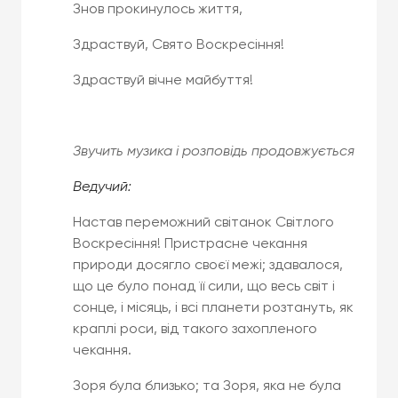
Знов прокинулось життя,
Здраствуй, Свято Воскресіння!
Здраствуй вічне майбуття!
Звучить музика і розповідь продовжується
Ведучий:
Настав переможний світанок Світлого
Воскресіння! Пристрасне чекання
природи досягло своєї межі; здавалося,
що це було понад її сили, що весь світ і
сонце, і місяць, і всі планети розтануть, як
краплі роси, від такого захопленого
чекання.
Зоря була близько; та Зоря, яка не була