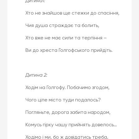
Дитина1:
Хто не знайшов ще стежки до спасіння,
Чия душа страждає та болить,
Хто вже не має сили та терпіння –
Ви до хреста Голгофського прийдіть.
Дитина 2:
Ходім на Голгофу. Побачимо згодом,
Чого ціле місто туди подалось?
Погляньте, дорога забита народом,
Комусь гірку чашу прийнять довелось…
Ходімо і ми, бо ж довідатись треба,