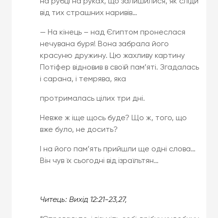
на рубці на руках, що залишилися, як сліди
від тих страшних наривів…
— На кінець – над Єгиптом пронеслася
нечувана буря! Вона забрала його
красуню дружину. Цю жахливу картину
Потіфер відновив в своїй пам’яті. Згадалась
і сарана, і темрява, яка
протрималась цілих три дні.
Невже ж іще щось буде? Що ж, того, що
вже було, не досить?
І на його пам’ять прийшли ще одні слова…
Він чув їх сьогодні від ізраїльтян…
Читець: Вихід 12:21-23,27,