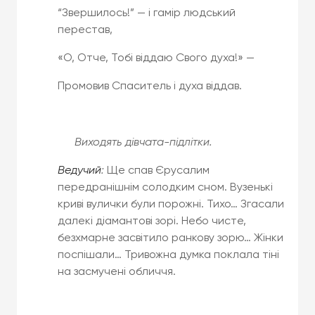
“Звершилось!” — і гамір людський
перестав,
«О, Отче, Тобі віддаю Свого духа!» —
Промовив Спаситель і духа віддав.
Виходять дівчата-підлітки.
Ведучий
:
Ще спав Єрусалим
передранішнім солодким сном. Вузенькі
криві вулички були порожні. Тихо… Згасали
далекі діамантові зорі. Небо чисте,
безхмарне засвітило ранкову зорю… Жінки
поспішали… Тривожна думка поклала тіні
на засмучені обличчя.