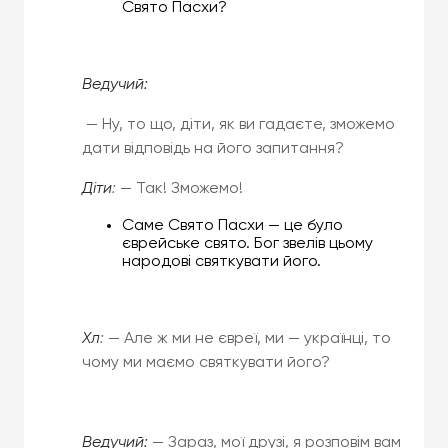
Свято Пасхи?
Ведучий
:
— Ну, то що, діти, як ви гадаєте, зможемо
дати відповідь на його запитання?
Діти
:
— Так! Зможемо!
Саме Свято Пасхи — це було
єврейське свято. Бог звелів цьому
народові святкувати його.
Хл
:
— Але ж ми не євреї, ми — українці, то
чому ми маємо святкувати його?
Ведучий:
— Зараз, мої друзі, я розповім вам