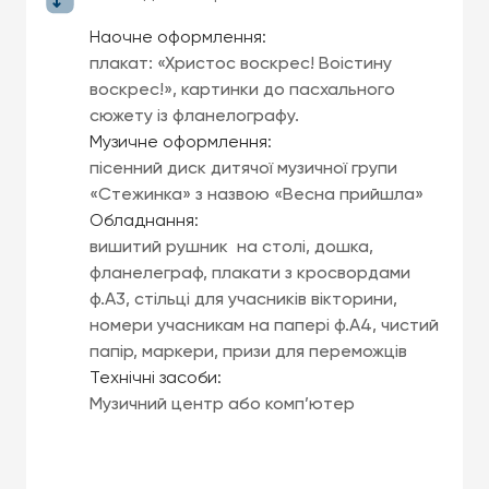
Наочне оформлення:
плакат: «Христос воскрес! Воістину
воскрес!», картинки до пасхального
сюжету із фланелографу.
Музичне оформлення:
пісенний диск дитячої музичної групи
«Стежинка» з назвою «Весна прийшла»
Обладнання:
вишитий рушник на столі, дошка,
фланелеграф, плакати з кросвордами
ф.А3, стільці для учасників вікторини,
номери учасникам на папері ф.А4, чистий
папір, маркери, призи для переможців
Технічні засоби:
Музичний центр або комп’ютер