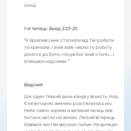
сонці.
1-й Читець: Вихід 2:23-25.
“А Ізраїлеві сини стогнали від тієї роботи
та кричали. І їхній зойк через ту роботу
донісся до Бога і почув Бог їхній стогін… і
зглянувся над ними. ”
Ведучий:
Ще один тяжкий день канув у вічність. Над
Єгипетською землею розстелилась ніч.
Небо сяяло зорями а великий місяць лив
потоки світла на землю. Легкий вітерець
бавився листям високих пальм. На вулицях