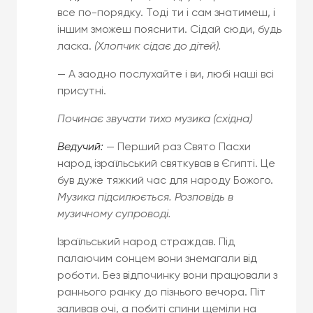
все по-порядку. Тоді ти і сам знатимеш, і
іншим зможеш пояснити. Сідай сюди, будь
ласка.
(Хлопчик сідає до дітей).
— А заодно послухайте і ви, любі наші всі
присутні.
Починає звучати тихо музика (східна)
Ведучий:
— Перший раз Свято Пасхи
народ ізраїльський святкував в Єгипті. Це
був дуже тяжкий час для народу Божого.
Музика підсилюється. Розповідь в
музичному супроводі.
Ізраїльський народ страждав. Під
палаючим сонцем вони знемагали від
роботи. Без відпочинку вони працювали з
раннього ранку до пізнього вечора. Піт
заливав очі, а побиті спини щеміли на