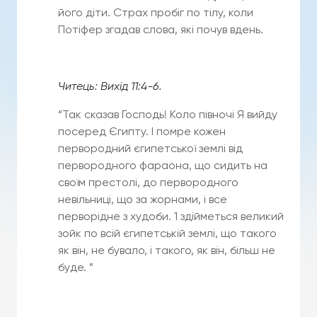
його діти. Страх пробіг по тілу, коли
Потіфер згадав слова, які почув вдень.
Читець: Вихід 11:4-6.
“Так сказав Господь! Коло півночі Я вийду
посеред Єгипту. І помре кожен
первородний єгипетської землі від
первородного фараона, що сидить на
своїм престолі, до первородного
невільниці, що за жорнами, і все
перворідне з худоби. 1 здійметься великий
зойк по всій єгипетській землі, що такого
як він, не бувало, і такого, як він, більш не
буде. ”