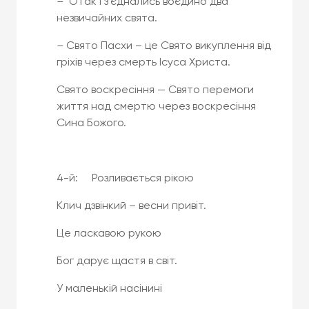
–
Отак і з’єднались воєдино два
незвичайних свята.
–
Свято Пасхи – це Свято викуплення від
гріхів через смерть Ісуса Христа.
Свято воскресіння — Свято перемоги
життя над смертю через воскресіння
Сина Божого.
4-й: Розливається рікою
Клич дзвінкий – весни привіт.
Це ласкавою рукою
Бог дарує щастя в світ.
У маленькій насінині