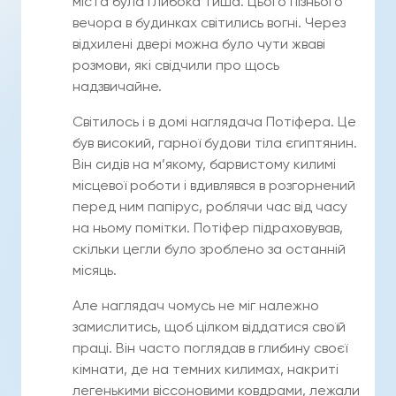
міста була глибока тиша. Цього пізнього
вечора в будинках світились вогні. Через
відхилені двері можна було чути жваві
розмови, які свідчили про щось
надзвичайне.
Світилось і в домі наглядача Потіфера. Це
був високий, гарної будови тіла єгиптянин.
Він сидів на м’якому, барвистому килимі
місцевої роботи і вдивлявся в розгорнений
перед ним папірус, роблячи час від часу
на ньому помітки. Потіфер підраховував,
скільки цегли було зроблено за останній
місяць.
Але наглядач чомусь не міг належно
замислитись, щоб цілком віддатися своїй
праці. Він часто поглядав в глибину своєї
кімнати, де на темних килимах, накриті
легенькими віссоновими ковдрами, лежали