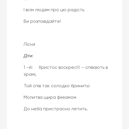
І всім людям про цю радість
Ви розповідайте!
Пісня
Діти
:
1 –й: Христос воскрес!!! – співають в
храмі,
Той спів так солодко бринить!
Молитва щира фіміамом
До неба пристрасно летить.