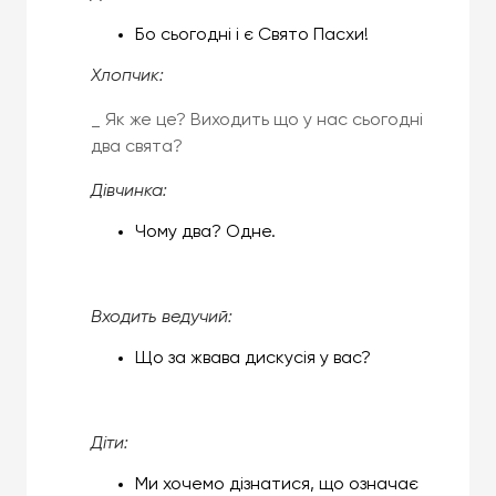
Бо сьогодні і є Свято Пасхи!
Хлопчик
:
_ Як же це? Виходить що у нас сьогодні
два свята?
Дівчинка
:
Чому два? Одне.
Входить
ведучий
:
Що за жвава дискусія у вас?
Діти
:
Ми хочемо дізнатися, що означає