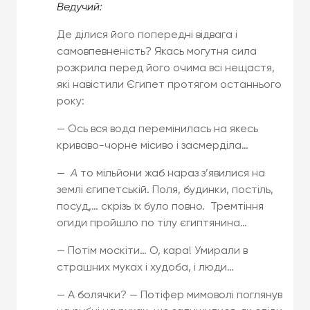
Ведучий:
Де ділися його попередні відвага і
самовпевненість? Якась могутня сила
розкрила перед його очима всі нещастя,
які навістили Єгипет протягом останнього
року:
— Ось вся вода перемінилась на якесь
криваво-чорне місиво і засмерділа…
—
А
то мільйони жаб нараз з’явилися на
землі єгипетській. Поля, будинки, постіль,
посуд,… скрізь їх було повно. Тремтіння
огиди пройшло по тілу єгиптянина…
— Потім москіти… О, кара! Умирали в
страшних муках і худоба, і люди…
— А болячки? — Потіфер мимоволі поглянув