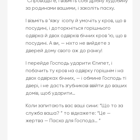
“Спровадьте, і візьміть собі дрібну худобину
за родинами вашими, і заколіть пасху.
І візьміть в ‘язку ісопу й умочіть у кров, що в
посудині, і доторкніться горішнього
одвірка й двох одвірків бічних кров ‘ю, що в
посудині. А ви, — ніхто не вийдете з
дверей дому свого аж до ранку!
І перейде Господь ударити Єгипет, і
побачить ту кров на одвірку горішнім і на
двох одвірках бічних, — і обмине Господь ті
двері, і не дасть згубникові ввійти до ваших
домів, щоб ударити…
Коли запитають вас ваші сини: “Що то за
служба ваша? ” то відкажете: “Це —
жертва — Пасха для Господа… ”