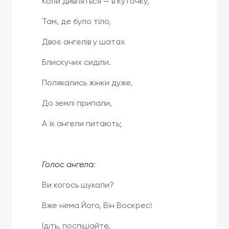
Коли дивляться — в куточку,
Там, де було тіло,
Двоє ангелів у шатах
Блискучих сиділи.
Полякались жінки дуже,
До землі припали,
А їх ангели питають;
Голос ангела
:
Ви когось шукали?
Вже нема Його, Він Воскрес!
Ідіть, поспішайте,