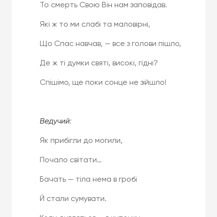
То смерть Свою Він нам заповідав.
Які ж то ми слабі та маловірні,
Що Спас навчав, — все з голови пішло,
Де ж ті думки святі, високі, гідні?
Спішімо, ще поки сонце не зійшло!
Ведучий
:
Як прибігли до могили,
Почало світати…
Бачать — тіла нема в гробі
Й стали сумувати.