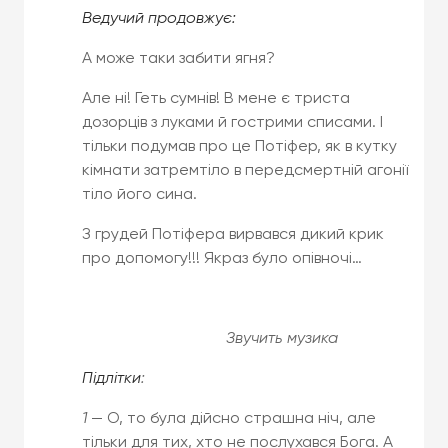
Ведучий продовжує:
А може таки забити ягня?
Але ні! Геть сумнів! В мене є триста
дозорців з луками й гострими списами. І
тільки подумав про це Потіфер, як в кутку
кімнати затремтіло в передсмертній агонії
тіло його сина.
З грудей Потіфера вирвався дикий крик
про допомогу!!! Якраз було опівночі…
Звучить музика
Підлітки
:
1
— О, то була дійсно страшна ніч, але
тільки для тих, хто не послухався Бога. А