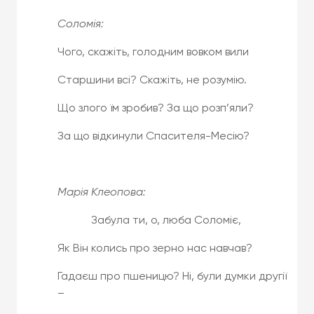
Соломія:
Чого, скажіть, голодним вовком вили
Старшини всі? Скажіть, не розумію.
Що злого їм зробив? За що розп’яли?
За що відкинули Спасителя-Месію?
Марія Клеопова:
Забула ти, о, люба Соломіє,
Як Він колись про зерно нас навчав?
Гадаєш про пшеницю? Ні, були думки другії
–