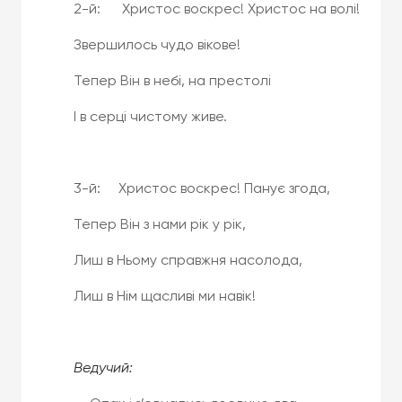
2-й: Христос воскрес! Христос на волі!
Звершилось чудо вікове!
Тепер Він в небі, на престолі
І в серці чистому живе.
3-й: Христос воскрес! Панує згода,
Тепер Він з нами рік у рік,
Лиш в Ньому справжня насолода,
Лиш в Нім щасливі ми навік!
Ведучий: