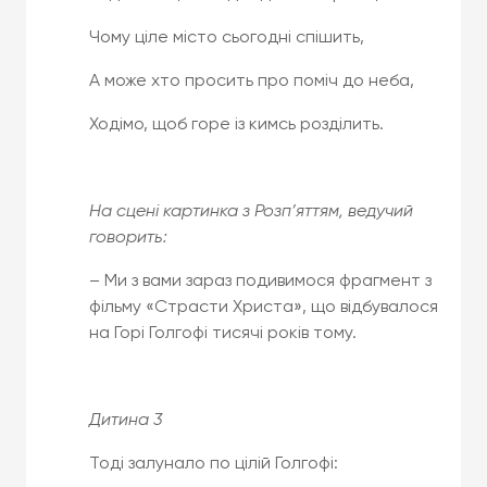
Чому ціле місто сьогодні спішить,
А може хто просить про поміч до неба,
Ходімо, щоб горе із кимсь розділить.
На сцені картинка з Розп’яттям, ведучий
говорить:
– Ми з вами зараз подивимося фрагмент з
фільму «Страсти Христа», що відбувалося
на Горі Голгофі тисячі років тому.
Д
итина 3
Тоді залунало по цілій Голгофі: