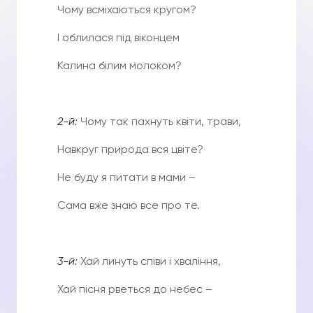
Чому всміхаються кругом?
І облилася під віконцем
Калина білим молоком?
2-й:
Чому так пахнуть квіти, трави,
Навкруг природа вся цвіте?
Не буду я питати в мами –
Сама вже знаю все про те.
3-
й
:
Хай линуть співи і хваління,
Хай пісня рветься до небес –