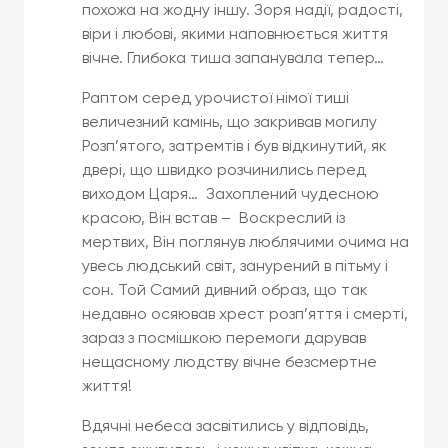
похожа на жодну іншу. Зоря надії, радості,
віри і любові, якими наповнюється життя
вічне. Глибока тиша запанувала тепер…
Раптом серед урочистої німої тиші
величезний камінь, що закривав могилу
Розп’ятого, затремтів і був відкинутий, як
двері, що швидко розчинились перед
виходом Царя… Захоплений чудесною
красою, Він встав – Воскреслий із
мертвих, Він поглянув люблячими очима на
увесь людський світ, занурений в пітьму і
сон. Той Самий дивний образ, що так
недавно осяював хрест розп’яття і смерті,
зараз з посмішкою перемоги дарував
нещасному людству вічне безсмертне
життя!
Вдячні небеса засвітились у відповідь,