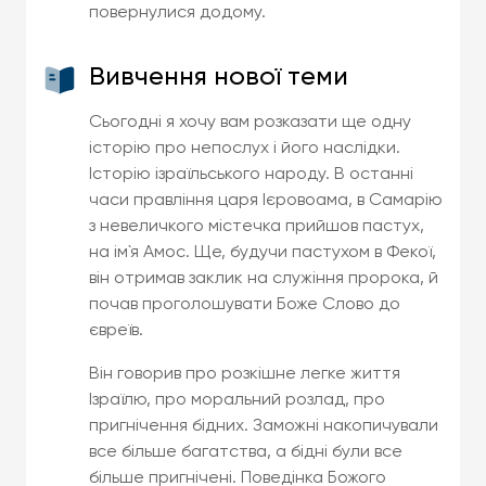
повернулися додому.
Вивчення нової теми
Сьогодні я хочу вам розказати ще одну
історію про непослух і його наслідки.
Історію ізраїльського народу. В останні
часи правління царя Ієровоама, в Самарію
з невеличкого містечка прийшов пастух,
на ім`я Амос. Ще, будучи пастухом в Фекої,
він отримав заклик на служіння пророка, й
почав проголошувати Боже Слово до
євреїв.
Він говорив про розкішне легке життя
Ізраїлю, про моральний розлад, про
пригнічення бідних. Заможні накопичували
все більше багатства, а бідні були все
більше пригнічені. Поведінка Божого