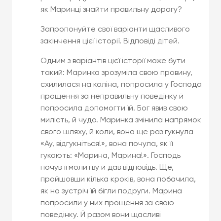
як Маринці знайти правильну дорогу?
Запропонуйте свої варіанти щасливого
закінчення цієї історії. Відповіді дітей.
Одним з варіантів цієї історії може бути
такий: Маринка зрозуміла свою провину,
схилилася на коліна, попросила у Господа
прощення за неправильну поведінку й
попросила допомогти їй. Бог явив свою
милість, й чудо. Маринка змінила напрямок
свого шляху, й коли, вона ще раз гукнула
«Ау, відгукніться!», вона почула, як її
гукають: «Марина, Марина!». Господь
почув її молитву й дав відповідь. Ще,
пройшовши кілька кроків, вона побачила,
як на зустріч їй бігли подруги. Марина
попросили у них прощення за свою
поведінку. Й разом вони щасливі