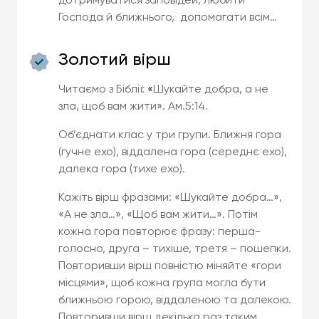
дотримуватися заповідей, любити
Господа й ближнього, допомагати всім…
Золотий вірш
Читаємо з Біблії:
«
Шукайте добра, а не
зла, щоб вам жити». Ам.5:14.
Об’єднати клас у три групи. Ближня гора
(гучне ехо), віддалена гора (середнє ехо),
далека гора (тихе ехо).
Кажіть вірш фразами: «Шукайте добра…»,
«А не зла…», «Щоб вам жити…». Потім
кожна гора повторює фразу: перша-
голосно, друга – тихіше, третя – пошепки.
Повторивши вірш повністю міняйте «гори
місцями», щоб кожна група могла бути
ближньою горою, віддаленою та далекою.
Повторивши вірш декілька раз таким