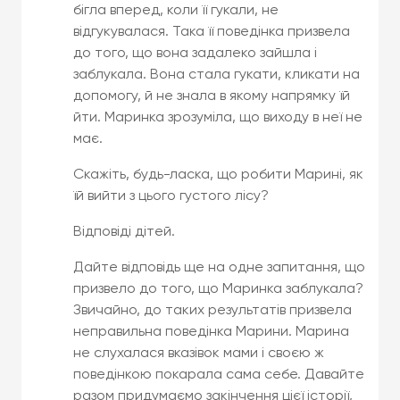
бігла вперед, коли її гукали, не
відгукувалася. Така її поведінка призвела
до того, що вона задалеко зайшла і
заблукала. Вона стала гукати, кликати на
допомогу, й не знала в якому напрямку їй
йти. Маринка зрозуміла, що виходу в неї не
має.
Скажіть, будь-ласка, що робити Марині, як
їй вийти з цього густого лісу?
Відповіді дітей.
Дайте відповідь ще на одне запитання, що
призвело до того, що Маринка заблукала?
Звичайно, до таких результатів призвела
неправильна поведінка Марини. Марина
не слухалася вказівок мами і своєю ж
поведінкою покарала сама себе. Давайте
разом придумаємо закінчення цієї історії,