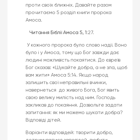
проти своїх ближніх. Давайте разом
прочитаємо 5 розділ книги пророка
Амоса.
Читання Біблії Амоса 5, 1
:27.
У кожного пророка було слово надії. Воно
було і у Амоса, тому що Бог завжди дає
людині можливість покаятися. До євреїв
Бог сказав: «Шукайте добра, а не зла, щоб
вам жити» Амоса 5:14. Якщо народ
залишить свої неправильні вчинки,
навернеться до живого Бога, Бог явить
свою велику милість над ним. Господь
закликав до покаяння. Дозвольте задати
запитання: як ми можемо шукати добра?
Відповіді дітей.
Варіанти відповідей: творити добро,