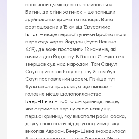
наші часи ця місцевість називається
Бетин, де стіни хатинок – це залишки
зруйнованих храмів та палаців. Воно
розташоване в 15 км від Єрусалима.
Гілгал
– місце першої зупинки Ізраїлю після
переходу через Йордан (Ісуса Навина
4:19), де вони поставили 12 каменів, які
взяли з дна Йордану. В Галгалі Самуїл теж
звершав суд над народом. Там Самуїл і
Саул принесли Богу жертву й там був
Саул поставлений царем. Пізніше тут
була школа пророків, а ще пізніше –
головне місце ідолопоклонства.
Беер-Шева
– тобто сім криниць, місце,
яке отримало першу свою назву від
першої криниці, яку викопали раби Ісаака,
другу свою назву від другої криниці, яку
викопав Авраам. Беер-Шева знаходилася