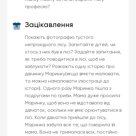
професію?
Зацікавлення
Покажіть фотографію густого
непрохідного лісу. Запитайте дітей, чи
хтось з них був в лісі? Задайте запитання,
як треба поводитися в лісі, щоб не
заблукати? Розкажіть одну історію про
дівчинку Маринку(якщо вмієте малювати,
то можна намалювати ілюстрації до
історії). Одного разу Маринка пішла з
подругами по гриби. Мама дуже просила
Маринку, щоб вона не відставала від
дівчаток, оскільки не вміє орієнтуватися в
лісі. Коли дівчатка прийшли до лісу,
Маринка забула все те, що говорила їй
мама. Вона не трималася всіх, постійно