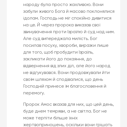
народу була просто жахливою. Вони
забули живого Бога й масово поклонялися
ідолам. Господь не міг спокійно дивитися
на це. Й через пророка виказав свої
звинувачення проти Ізраїлю й суд над ним.
Але суд випереджала милість. Бог
посилав посуху, хвороби, виразки лише
для того, щоб пробудити Ізраїль,
закликати його до покаяння, до
відвернення від злих діл, але його народ
не відгукувався. Вони продовжували йти
своїм шляхом й сподівалися, що день
Господній принесе їм благословення й
перемогу.
Пророк Амос вказав для них, що цей день,
буде днем темряви, а не світла. Бог не
може терпіти більше їхніх
жертвоприношень, оскільки вони грішать