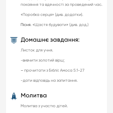
покаяння та вдячності за проведений час.
«Поробка серця» (див. додатки).
Пісня
. «Щастя будувати» (див. дод.)
Домашнє завдання:
Листок для учня.
-вивчити золотий вірш;
–
прочитати з Біблії: Амоса 5:1-27
-дати відповідь на запитання.
Молитва
Молитва з участю дітей.