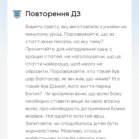
Повторення ДЗ
Візьміть газету, яку виготовляли з учнями на
минулому уроці. Порозважайте, що за
статті вони писали, на яку тему?
Прочитайте для нагадування одну з
кращих статей, не наголошуючи, що ця
стаття найкраща, щоб нікого не
образити. Порозважайте, хто такий був
цар Валтасар, як він жив, що чинив? Хто
такий був Даниїл, його життя перед
Богом? Чи зрозуміли вони, що волю Божу
необхідно ставити вище за свою власну
волю, про необхідність дотримання Божих
вказівок. Нагадайте золотий вірш.
Запитайте, чи сподобалось дітям бути
журналістами. Можливо, хтось в
майбутньому хотів би обрати таку