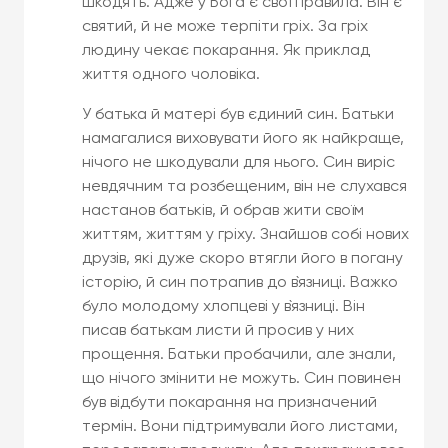
шкодять. Адже у Бога є свої правила. Він є
святий, й не може терпіти гріх. За гріх
людину чекає покарання. Як приклад
життя одного чоловіка.
У батька й матері був єдиний син. Батьки
намагалися виховувати його як найкраще,
нічого не шкодували для нього. Син виріс
невдячним та розбещеним, він не слухався
настанов батьків, й обрав жити своїм
життям, життям у гріху. Знайшов собі нових
друзів, які дуже скоро втягли його в погану
історію, й син потрапив до в`язниці. Важко
було молодому хлопцеві у в`язниці. Він
писав батькам листи й просив у них
прощення. Батьки пробачили, але знали,
що нічого змінити не можуть. Син повинен
був відбути покарання на призначений
термін. Вони підтримували його листами,