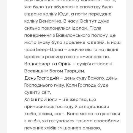
біля південного кордону Ханаана. Місто,
яке було тут збудоване спочатку було
віддане коліну Юди, а потім передане
коліну Веніаміна. В часи Осії тут дуже
сильно поклонялися ідолам. Після
повернення з Вавилонського полону, це
місто знову було заселене юдеями. В наші
часи Беер-Шева – значне місто на півдні
Ізраїлю з розвинутою промисловістю.
Волосожар та Оріон
– сузір`я створені
Всевишнім Богом Творцем.
День Господній
– день суду Божого, день
Господнього гніву. Коли Господь буде
судити світ.
Хлібні приноси
– це жертва, що
приносилась Господу й складалася з
хліба, оливи, солі. Вона могла готуватися
з хлібів, які готувалися трьома способами:
печених хлібів змішаних з оливою,