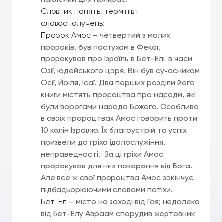
наклейки для прикрас.
Словник понять, термінів і
словосполучень
:
Пророк Амос
– четвертий з малих
пророків, був пастухом в Фекої,
пророкував про Ізраїль в Бет-Елі в часи
Озії, юдейського царя. Він був сучасником
Осії, Йоіля, Ісаї. Два перших розділи його
книги містять пророцтва про народи, які
були ворогами народа Божого. Особливо
в своїх пророцтвах Амос говорить проти
10 колін Ізраїлю. Їх благоустрій та успіх
призвели до гріха ідолослужіння,
неправедності. За ці гріхи Амос
пророкував для них покарання від Бога.
Але все ж свої пророцтва Амос закінчує
підбадьорюючими словами потіхи.
Бет-Ел
– місто на заході від Гая; недалеко
від Бет-Елу Авраам спорудив жертовник