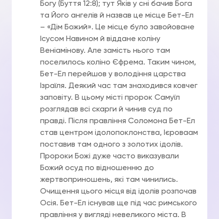
Богу (Буття 12:8); тут Яків у сні бачив Бога
та Його ангелів й назвав це місце Бет-Ел
– «Дім Божий». Це місце було завойоване
Ісусом Навином й віддане коліну
Веніамінову. Але замість нього там
поселилось коліно Єфрема. Таким чином,
Бет-Ел перейшов у володіння царства
Ізраїля. Деякий час там знаходився ковчег
заповіту. В цьому місті пророк Самуїл
розглядав всі скарги й чинив суд по
правді. Після правління Соломона Бет-Ел
став центром ідолопоклонства, Ієроваам
поставив там одного з золотих ідолів.
Пророки Божі дуже часто виказували
Божий осуд по відношенню до
жертвоприношень, які там чинились.
Очищення цього місця від ідолів розпочав
Осія. Бет-Ел існував ще під час римського
правління у вигляді невеликого міста. В