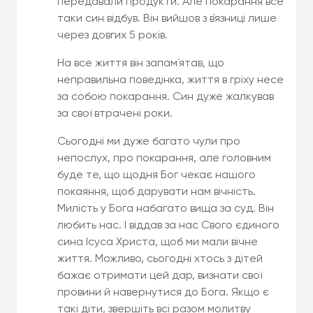
передавали продукти. Але покарання все
таки син відбув. Він вийшов з в`язниці лише
через довгих 5 років.
На все життя він запам`ятав, що
неправильна поведінка, життя в гріху несе
за собою покарання. Син дуже жалкував
за свої втрачені роки.
Сьогодні ми дуже багато чули про
непослух, про покарання, але головним
буде те, що щодня Бог чекає нашого
покаяння, щоб дарувати нам вічність.
Милість у Бога набагато вища за суд. Він
любить нас. І віддав за нас Свого єдиного
сина Ісуса Христа, щоб ми мали вічне
життя. Можливо, сьогодні хтось з дітей
бажає отримати цей дар, визнати свої
провини й навернутися до Бога. Якщо є
такі діти, звершіть всі разом молитву