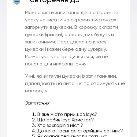
Можна взяти запитання для повторення
уроку написати на окремих листочках і
загорнути в цукерки. В коробку скласти
цукерки (іриски), а серед них будуть із
запитаннями. Передаємо по класу
цукерки і кожен бере одну цукерку.
Розмотують папір і дивляться, чи не
попало для них запитання.
Учні, які витягли цукерки із запитаннями,
відповідають на питання та отримують ще
нагороду.
Запитання
В яке місто прийшов Ісус?
Що робив Ісус Христос?
Хто захворів в місті?
До кого посилає старійшин сотник?
Як охарактеризували сотника