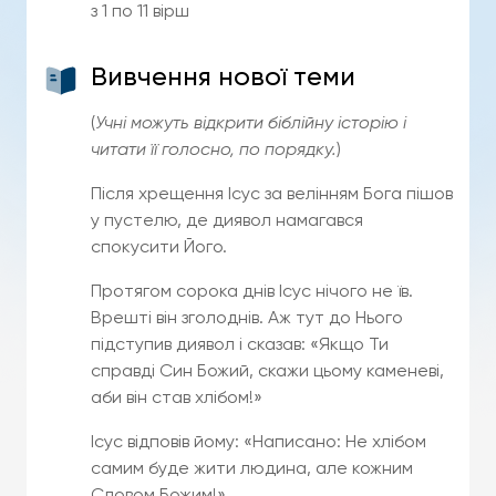
з 1 по 11 вірш
Вивчення нової теми
(
Учні можуть відкрити біблійну історію і
читати її голосно, по порядку.
)
Після хрещення Ісус за велінням Бога пішов
у пустелю, де диявол намагався
спокусити Його.
Протягом сорока днів Ісус нічого не їв.
Врешті він зголоднів. Аж тут до Нього
підступив диявол і сказав: «Якщо Ти
справді Син Божий, скажи цьому каменеві,
аби він став хлібом!»
Ісус відповів йому: «Написано: Не хлібом
самим буде жити людина, але кожним
Словом Божим!»