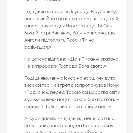
Тоді диявол переніс Ісуса до Єрусалиму,
поставив Його на краю храмового даху й
запропонував для Нього: «Якщо Ти Син
Божий, стрибни вниз, бо ж написано, що
Ангели підхоплять Тебе, і Ти не
розіб’єшся!»
На це Ісус відповів: «Ще в Писанні сказано:
Не випробовуй Господа Бога свого!»
Тоді диявол виніс Ісуса на вершину дуже
високої гори й втретє запропонував Йому:
«Подивись, перед Тобою всі царства світу
з усією їхньою могутністю й багатством. Я
віддам їх Тобі – лише поклонися мені!»
А Ісус відповів: «Відійди від мене, сатано!
Бо ж написано: Господеві Богові своєму
вклоняйся й служи Одному Йому!»