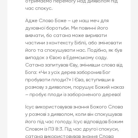
отримаємо перемогу над дияволом під
час спокус.
Адже Слово Боже – це наш меч для
духовної боротьби. Ми повинні його
вивчати, бо сатана може виривати
частини з контексту Біблії, або змінювати
його та спокушувати нас. Подібно, як був
випадок з Євою в Едемському саду.
Сатана запитував Єву, змінивши слова від
Бога: «Чи з усіх дерев заборонив Бог
пробувати плоди?» І Єва, вступивши в
розмову з дияволом, порушує Божий наказ
– пробує плоди із забороненого дерева!
Ісус використовував знання Божого Слова
у розмові з дияволом, коли він спокушував
його під час голоду. Ісус відповідав Божим
Словом із ПЗ 8:3. Під час другої спокуси,
сатана використовував знання Слова