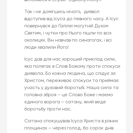
Так і не домігшись нічого, диявол
відступив від Ісуса до певного часу. А Ісус
повернувся до Галілеї могутній Духом
Святим, і чутки про Нього пішли по всіх
околицях. Він навчав по синагогах, і всі
люди хвалили Його!
Ісус дав для нас хороший приклад сили,
яка полягає в Слові Божому проти спокуси
диявола. Бо кожна людина, що слідує за
Христом, переживає спокуси та приймає
участь у духовній боротьбі. Наша сила та
головна зброя – це Слово Боже і маємо
єдиного ворога – сатану, який веде
боротьбу проти нас.
Сатана спокушував Ісуса Христа в різних
площинах – через голод, бо сорок днів