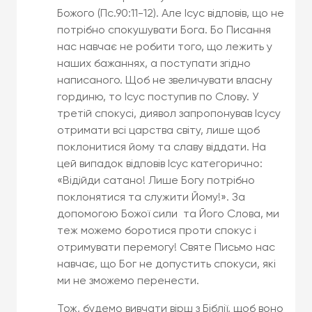
Божого (Пс.90:11-12). Але Ісус відповів, що не
потрібно спокушувати Бога. Бо Писання
нас навчає не робити того, що лежить у
наших бажаннях, а поступати згідно
написаного. Щоб не звеличувати власну
гординю, то Ісус поступив по Слову. У
третій спокусі, диявол запропонував Ісусу
отримати всі царства світу, лише щоб
поклонитися йому та славу віддати. На
цей випадок відповів Ісус категорично:
«Відійди сатано! Лише Богу потрібно
поклонятися та служити Йому!». За
допомогою Божої сили та Його Слова, ми
теж можемо боротися проти спокус і
отримувати перемогу! Святе Письмо нас
навчає, що Бог не допустить спокуси, які
ми не зможемо перенести.
Тож, будемо вивчати вірш з Біблії, щоб воно