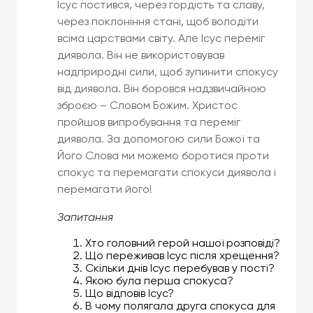
Ісус постився, через гордість та славу,
через поклоніння стані, щоб володіти
всіма царствами світу. Але Ісус переміг
диявола. Він не використовував
надприродні сили, щоб зупинити спокусу
від диявола. Він боровся надзвичайною
зброєю – Словом Божим. Христос
пройшов випробування та переміг
диявола. За допомогою сили Божої та
Його Слова ми можемо боротися проти
спокус та перемагати спокуси диявола і
перемагати його!
Запитання
Хто головний герой нашої розповіді?
Що переживав Ісус після хрещення?
Скільки днів Ісус перебував у пості?
Якою була перша спокуса?
Що відповів Ісус?
В чому полягала друга спокуса для