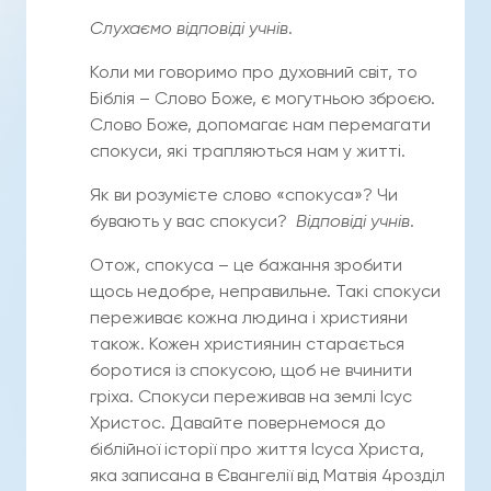
Слухаємо відповіді учнів
.
Коли ми говоримо про духовний світ, то
Біблія – Слово Боже, є могутньою зброєю.
Слово Боже, допомагає нам перемагати
спокуси, які трапляються нам у житті.
Як ви розумієте слово «спокуса»? Чи
бувають у вас спокуси?
Відповіді учнів
.
Отож, спокуса – це бажання зробити
щось недобре, неправильне. Такі спокуси
переживає кожна людина і християни
також. Кожен християнин старається
боротися із спокусою, щоб не вчинити
гріха. Спокуси переживав на землі Ісус
Христос. Давайте повернемося до
біблійної історії про життя Ісуса Христа,
яка записана в Євангелії від Матвія 4розділ