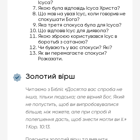
Ісуса?
Якою була відповідь Ісуса Христа?
Що мав на увазі Ісус, коли говорив не
спокушати Бога?
Яка третя спокуса була для Ісуса?
Що відповів Ісус для диявола?
Якою зброєю користувався Ісус в
боротьбі з сатаною?
Чи бувають у вас спокуси? Які?
Як ви перемагаєте спокуси?
Розказати.
Золотий вірш
Читаємо з Біблії:
«Досягла вас спроба не
інша, тільки людська; але вірний Бог, Який
не попустить, щоб ви випробовувалися
більше, ніж можете, але при спробі й
полегшення дасть, щоб знести могли ви її.»
1 Кор. 10:13.
Пояснити золотий вірш та вивчити