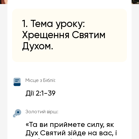
1. Тема уроку:
Хрещення Святим
Духом.
Місце з Біблії:
Дії 2:1-39
Золотий вірш:
«Та ви приймете силу, як
Дух Святий зійде на вас, і