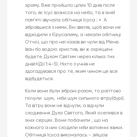
храму. Вже пройшло цілих 10 днів після
того, як Ісус вознісся на небо, та в їхній
пам’яті звучала обітниця Ісуса : « А
зібравшися з ними, Він звелів, щоб вони не
відходили з Єрусалиму, а чекали обітниці
Отчої, що про неї казав ви чули від Мене.
Іван бо водою христив, ви ж охрещені
будете Духом Святим через кілька тих
днів!»(Дії 1:4-5). Ніхто з учнів не
здогадувався про те, яким чином це все
відбудеться.
Коли вони були зібрані разом, то раптово
почули шум, ніби шум сильного вітру(бурі).
Та вітру вони не відчули, а відчули
сходження Духа Святого, Який оселився в
їхніх серцях. Вони побачили , що на
кожного із них сходили ніби вогненні язики.
Обітниця Ісуса виконалась – зійшов