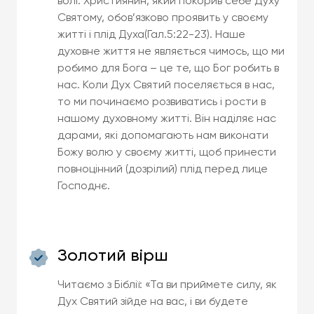
волі. Християнин, який покорив себе Духу
Святому, обов’язково проявить у своєму
житті і плід Духа(Гал.5:22-23). Наше
духовне життя не являється чимось, що ми
робимо для Бога – це те, що Бог робить в
нас. Коли Дух Святий поселяється в нас,
то ми починаємо розвиватись і рости в
нашому духовному житті. Він наділяє нас
дарами, які допомагають нам виконати
Божу волю у своєму житті, щоб принести
повноцінний (дозрілий) плід перед лице
Господнє.
Золотий вірш
Читаємо з Біблії: «Та ви приймете силу, як
Дух Святий зійде на вас, і ви будете