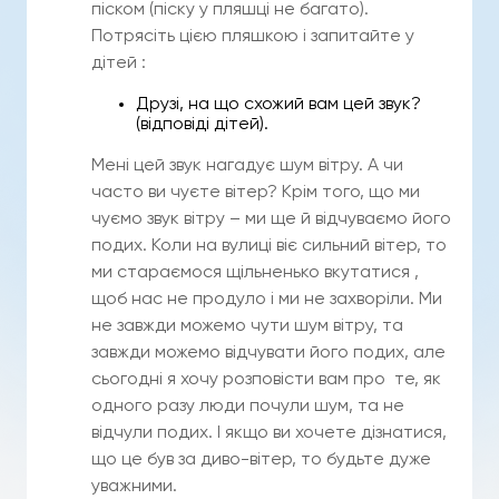
піском (піску у пляшці не багато).
Потрясіть цією пляшкою і запитайте у
дітей :
Друзі, на що схожий вам цей звук?
(відповіді дітей).
Мені цей звук нагадує шум вітру. А чи
часто ви чуєте вітер? Крім того, що ми
чуємо звук вітру – ми ще й відчуваємо його
подих. Коли на вулиці віє сильний вітер, то
ми стараємося щільненько вкутатися ,
щоб нас не продуло і ми не захворіли. Ми
не завжди можемо чути шум вітру, та
завжди можемо відчувати його подих, але
сьогодні я хочу розповісти вам про те, як
одного разу люди почули шум, та не
відчули подих. І якщо ви хочете дізнатися,
що це був за диво-вітер, то будьте дуже
уважними.