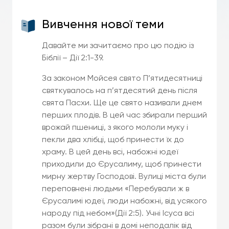
Вивчення нової теми
Давайте ми зачитаємо про цю подію із
Біблії – Дії 2:1-39.
За законом Мойсея свято П’ятидесятниці
святкувалось на п’ятдесятий день після
свята Пасхи. Ще це свято називали днем
перших плодів. В цей час збирали перший
врожай пшениці, з якого мололи муку і
пекли два хлібці, щоб принести їх до
храму. В цей день всі, набожні юдеї
приходили до Єрусалиму, щоб принести
мирну жертву Господові. Вулиці міста були
переповнені людьми «Перебували ж в
Єрусалимі юдеї, люди набожні, від усякого
народу під небом»(Дії 2:5). Учні Ісуса всі
разом були зібрані в домі неподалік від