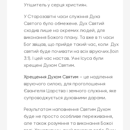
Утішитель у серця християн.
У Старозавітні часи служіння Духа
Святого було обмежене. Дух Святий
сходив лише на окремих людей, для
виконання Божого плану. Та вже в ті часи
Бог звіщав, що прийде такий час, коли Дух
святий буде почивати на всіх віруючих.(Іоіл
3:1). І цей час настав. Учні Ісуса були
хрещені Духом Святим.
Хрещення Духом Святим
– це наділення
віруючого силою, для проголошення
Євангелія Царства і земного служіння, яке
супроводжується духовними дарами.
Результатом наповнення Святим Духом
буде не просто особливе переживання,
але також розуміння та виконання Божої