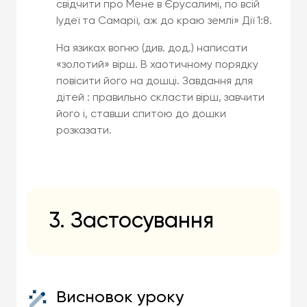
свідчити про Мене в Єрусалимі, по всій
Іудеї та Самарії, аж до краю землі» Дії 1:8.
На язиках вогню (див. дод.) написати
«золотий» вірш. В хаотичному порядку
повісити його на дошці. Завдання для
дітей : правильно скласти вірш, завчити
його і, ставши спитою до дошки
розказати.
3. Застосування
Висновок уроку