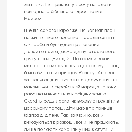
життям. Для прикладу я хочу нагадати
вам одного біблійного героя на ім`я
Мойсей.
Ще від самого народження Бог мав план
на життя цього чоловіка. Народився він в
сім`ї раба й був чудом врятований.
Давайте пригадаємо дивну історію його
врятування. (Вихід 2). По великій Божій
милості він виховувався в царському палаці
й мав би стати принцом Єгипту. Але Бог
запланував для Нього інше доручення, він
мав звільнити єврейський народ з полону
рабства й вивести їх в обіцяну землю.
Скажіть, будь-ласка, як виховуються діти в
царському палаці, діти царів та принців
(відповіді дітей). Так, звичайно, вони
виховуються в розкоші, вони не працюють,
лише подають команди у них є слуги. Й