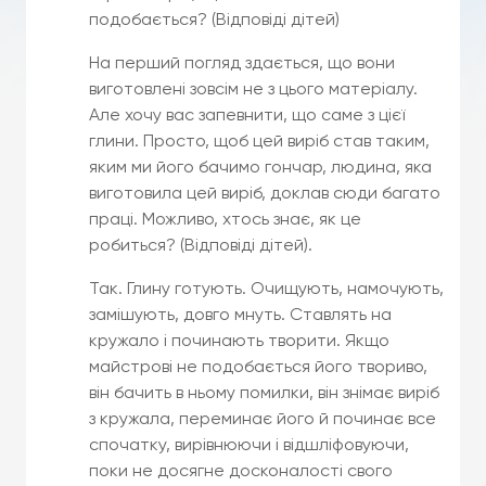
подобається? (Відповіді дітей)
На перший погляд здається, що вони
виготовлені зовсім не з цього матеріалу.
Але хочу вас запевнити, що саме з цієї
глини. Просто, щоб цей виріб став таким,
яким ми його бачимо гончар, людина, яка
виготовила цей виріб, доклав сюди багато
праці. Можливо, хтось знає, як це
робиться? (Відповіді дітей).
Так. Глину готують. Очищують, намочують,
замішують, довго мнуть. Ставлять на
кружало і починають творити. Якщо
майстрові не подобається його твориво,
він бачить в ньому помилки, він знімає виріб
з кружала, переминає його й починає все
спочатку, вирівнюючи і відшліфовуючи,
поки не досягне досконалості свого