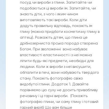
посуд чи вироби з глини. Запитайте чи
подобаються ці вироби їм. Запитайте, чи
знають діти, з чого і яким чином
виготовляють такі вироби. Коли діти
дадуть правильну відповідь, покажіть їм
глину (можна придбати косметичну глину в
аптеці). Розкажіть дітям, що глина це
дрібнозерниста гірська порода створена
Богом. При зволоженні вона набуває
властивості еластичності і з неї можна
ліпити будь-які предмети, необхідні для
людини. Коли ж вироби з неї висушити,
обпалити в печі, вони набувають твердого
стану. Покажіть фотографію свіжо
видобутої глини. Додаток 1. Давайте
порівняємо цю суху не досить привабливу
речовину і ці гарні вироби. (Покажіть
фотографію глини, чи саму глину і готовий
гарний виріб) Що вам більше