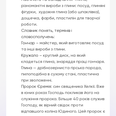
різноманітні вироби з глини: посуд, глиняні
фігурки, художня глина (або шпаклівка),
дощечка, фарби, пластилін для творчої
роботи.
Словник понять, термінів і
словосполучень
:
Гончар
– майстер, який виготовляє посуд
та інші вироби з глини.
Кружало
– круглий диск, на який
кладеться глина, знаряддя праці гончаря.
Глина
— дрібнозерниста гірська порода,
пилоподібна в сухому стані, пластична
при зволоженні.
Пророк Єремія
: син священика Хелкії. Вже
в юних роках Господь покликав його на
служіння пророка. Більше 40 років служив
Господу, як вірний свідок проти
відпавшого коліна Юдиного. Цей пророк є