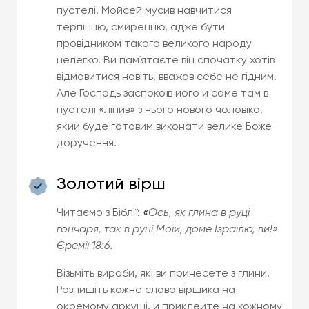
пустелі. Мойсей мусив навчитися
терпінню, смиренню, адже бути
провідником такого великого народу
нелегко. Ви пам`ятаєте він спочатку хотів
відмовитися навіть, вважав себе не гідним.
Але Господь заспокоїв його й саме там в
пустелі «ліпив» з нього нового чоловіка,
який буде готовим виконати велике Боже
доручення.
Золотий вірш
Читаємо з Біблії:
«
Ось, як глина в руці
гончаря, так в руці Моїй, доме Ізраїлю, ви!»
Єремії 18:6.
Візьміть вироби, які ви принесете з глини.
Розпишіть кожне слово віршика на
окремому аркуші, й приклейте на кожному