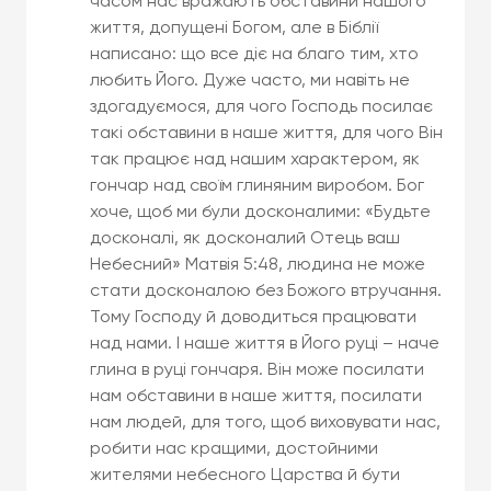
часом нас вражають обставини нашого
життя, допущені Богом, але в Біблії
написано: що все діє на благо тим, хто
любить Його. Дуже часто, ми навіть не
здогадуємося, для чого Господь посилає
такі обставини в наше життя, для чого Він
так працює над нашим характером, як
гончар над своїм глиняним виробом. Бог
хоче, щоб ми були досконалими: «Будьте
досконалі, як досконалий Отець ваш
Небесний» Матвія 5:48, людина не може
стати досконалою без Божого втручання.
Тому Господу й доводиться працювати
над нами. І наше життя в Його руці – наче
глина в руці гончаря. Він може посилати
нам обставини в наше життя, посилати
нам людей, для того, щоб виховувати нас,
робити нас кращими, достойними
жителями небесного Царства й бути