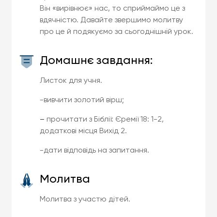
Він «вирівнює» нас, то сприймаймо це з
вдячністю. Давайте звершимо молитву
про це й подякуємо за сьогоднішній урок.
Домашнє завдання:
Листок для учня.
-вивчити золотий вірш;
–
прочитати з Біблії: Єремії 18: 1-2,
додаткові місця Вихід 2.
-дати відповідь на запитання.
Молитва
Молитва з участю дітей.