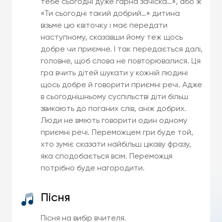
тебе сьогодні дуже гарна зачіска…», або ж
«Ти сьогодні такий добрий…» дитина
візьме цю квіточку і має передати
наступному, сказавши йому теж щось
добре чи приємне. І так передається далі,
головне, щоб слова не повторювалися. Ця
гра вчить дітей шукати у кожній людині
щось добре й говорити приємні речі. Адже
в сьогоднішньому суспільстві діти більш
звикають до поганих слів, аніж добрих.
Люди не вміють говорити один одному
приємні речі. Переможцем гри буде той,
хто зуміє сказати найбільш цікаву фразу,
яка сподобається всім. Переможця
потрібно буде нагородити.
Пісня
Пісня на вибір вчителя.