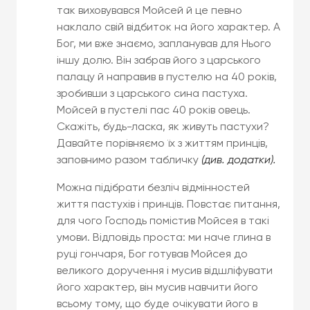
так виховувався Мойсей й це певно
наклало свій відбиток на його характер. А
Бог, ми вже знаємо, запланував для Нього
іншу долю. Він забрав його з царського
палацу й направив в пустелю на 40 років,
зробивши з царського сина пастуха.
Мойсей в пустелі пас 40 років овець.
Скажіть, будь-ласка, як живуть пастухи?
Давайте порівняємо їх з життям принців,
заповнимо разом табличку
(див. додатки).
Можна підібрати безліч відмінностей
життя пастухів і принців. Повстає питання,
для чого Господь помістив Мойсея в такі
умови. Відповідь проста: ми наче глина в
руці гончаря, Бог готував Мойсея до
великого доручення і мусив відшліфувати
його характер, він мусив навчити його
всьому тому, що буде очікувати його в