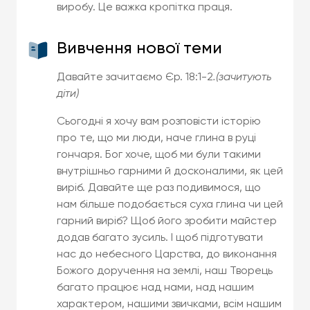
виробу. Це важка кропітка праця.
Вивчення нової теми
Давайте зачитаємо Єр. 18:1-2
.(зачитують
діти)
Сьогодні я хочу вам розповісти історію
про те, що ми люди, наче глина в руці
гончаря. Бог хоче, щоб ми були такими
внутрішньо гарними й досконалими, як цей
виріб. Давайте ще раз подивимося, що
нам більше подобається суха глина чи цей
гарний виріб? Щоб його зробити майстер
додав багато зусиль. І щоб підготувати
нас до небесного Царства, до виконання
Божого доручення на землі, наш Творець
багато працює над нами, над нашим
характером, нашими звичками, всім нашим