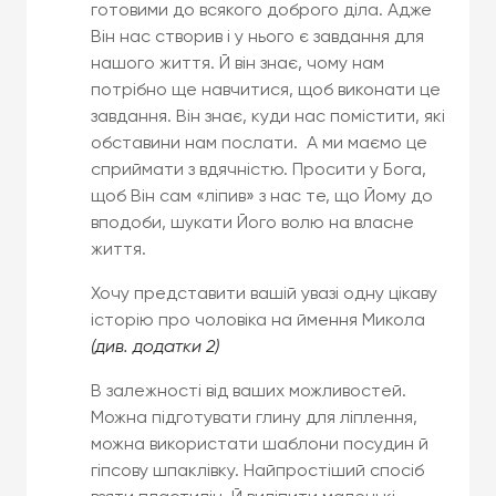
готовими до всякого доброго діла. Адже
Він нас створив і у нього є завдання для
нашого життя. Й він знає, чому нам
потрібно ще навчитися, щоб виконати це
завдання. Він знає, куди нас помістити, які
обставини нам послати. А ми маємо це
сприймати з вдячністю. Просити у Бога,
щоб Він сам «ліпив» з нас те, що Йому до
вподоби, шукати Його волю на власне
життя.
Хочу представити вашій увазі одну цікаву
історію про чоловіка на ймення Микола
(див. додатки 2)
В залежності від ваших можливостей.
Можна підготувати глину для ліплення,
можна використати шаблони посудин й
гіпсову шпаклівку. Найпростіший спосіб