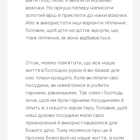
взяти пластилін. Й виліпити маленькі
вазочки. На аркуші паперу написати
золотий вірш й приклеїти до ніжки вазочки.
Або ж використати інші варіанти ліплення.
Головне, щоб діти на дотик відчули, що
таке ліплення, як воно відбувається.
Отож, маємо пам`ятати, що все наше
життя в Господніх руках й він бажає для
нас тільки кращого. Коли ви ліпили свої
посудини, ви намагалися їх робити
гарними, рівненькими. Так само і Господь
хоче, щоб ми були гарними посудинами й
ліпить їх з нашого характеру. Головне, щоб
наші духовні посудини мали своє
призначення й використовувалися для
Божого діла. Тому молімося про це й
просімо Божої волі на наше життя, а коли